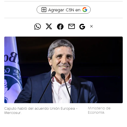
Agregar C5N en
Caputo habló del acuerdo Unión Europea -
Ministerio de
Mercosur.
Economía.