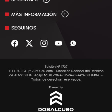
MÁS INFORMACIÓN
En Vivo
Minuto Uno
SEGUINOS
Mediakit
Política
Términos y condiciones
Sociedad
Rss
Economía
Enfoque
Edición Nº 1737
C5N Autos
TELEPIU S.A. |© 2021 C5N.com - Dirección Nacional del Derecho
de Autor DNDA Legajo N°: RL-2024-31679423-APN-DNDA#MJ -
RatingCero
Todos los derechos reservados.
Deportes
Lifestyle
Astrología