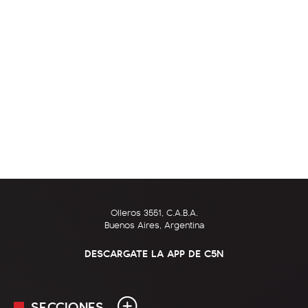
Olleros 3551, C.A.B.A.
Buenos Aires, Argentina
DESCARGATE LA APP DE C5N
SECCIONES