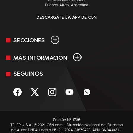
Buenos Aires, Argentina
DESCARGATE LA APP DE C5N
SECCIONES
MÁS INFORMACIÓN
En Vivo
Minuto Uno
SEGUINOS
Mediakit
Política
Términos y condiciones
Sociedad
Rss
Economía
Enfoque
Edición Nº 1735
C5N Autos
TELEPIU S.A. |© 2021 C5N.com - Dirección Nacional del Derecho
de Autor DNDA Legajo N°: RL-2024-31679423-APN-DNDA#MJ -