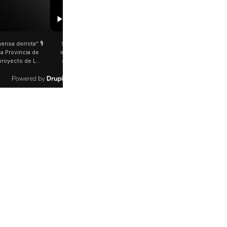
00:29
 Jorge García Cuerva juntó a
Rosalía salió a saludar a los fanáticos en
grinos en Liniers El arzobispo
plena Avenida Juan B. Justo Fue luego de su
es destacó la fortaleza de la
último show en el Movistar Arena. La
eregrinos que acampó bajo el
cantante española bajó del auto que la
 las bajas temperaturas de los
trasladaba y varios fanáticos, al darse cuenta
"Son dificultades que pudieron
que era ella, corrieron a saludarla. 🎥
 por la fe". @bernardomagnago
rosalia.arg