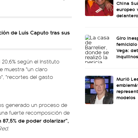
China Suá
europeo v
delanter
ación de Luis Caputo tras sus
Giro ines
femicidio
Vega: det
inquilino
 20,6% según el Instituto
e muestra "un claro
, "recortes del gasto
Murió Le
emblemát
represen
modelos
emos generado un proceso de
 una fuerte recomposición de
 87,5% de poder dolarizar",
Red
.