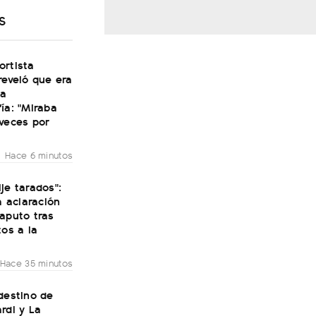
S
ortista
reveló que era
la
ía: "Miraba
veces por
Hace 6 minutos
je tarados":
ta aclaración
aputo tras
tos a la
Hace 35 minutos
destino de
rdi y La