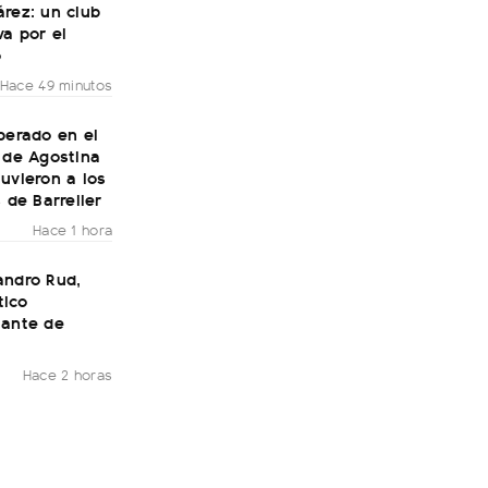
rez: un club
a por el
o
Hace 49 minutos
perado en el
 de Agostina
uvieron a los
s de Barrelier
Hace 1 hora
andro Rud,
ico
tante de
Hace 2 horas