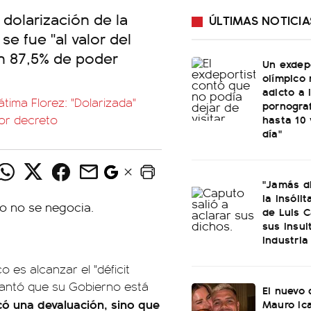
e dolarización de la
ÚLTIMAS NOTICIA
se fue "al valor del
un 87,5% de poder
Un exdep
olímpico 
adicto a 
átima Florez: "Dolarizada"
pornograf
hasta 10 
por decreto
día"
"Jamás di
la insóli
de Luis C
sus insul
industria
 es alcanzar el "déficit
elantó que su Gobierno está
El nuevo 
có una devaluación, sino que
Mauro Ica