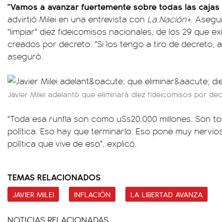
"Vamos a avanzar fuertemente sobre todas las cajas n
advirtió Milei en una entrevista con
La Nación+
. Asegu
"limpiar" diez fideicomisos nacionales, de los 29 que e
creados por decreto. "Si los tengo a tiro de decreto, 
aseguró.
Javier Milei adelantó que eliminará diez fideicomisos por dec
"Toda esa runfla son como u$s20.000 millones. Son to
política. Eso hay que terminarlo. Eso pone muy nervi
política que vive de eso", explicó.
TEMAS RELACIONADOS
JAVIER MILEI
INFLACIÓN
LA LIBERTAD AVANZA
NOTICIAS RELACIONADAS