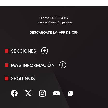
Olleros 3551, C.A.B.A.
Buenos Aires, Argentina
DESCARGATE LA APP DE C5N
SECCIONES
MÁS INFORMACIÓN
En Vivo
Minuto Uno
SEGUINOS
Mediakit
Política
Términos y condiciones
Sociedad
Rss
Economía