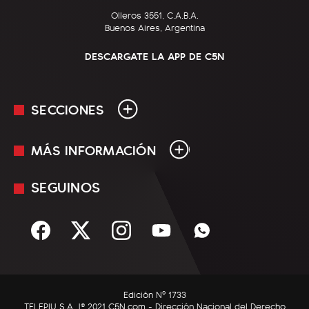
Olleros 3551, C.A.B.A.
Buenos Aires, Argentina
DESCARGATE LA APP DE C5N
SECCIONES
MÁS INFORMACIÓN
En Vivo
Minuto Uno
SEGUINOS
Mediakit
Política
Términos y condiciones
Sociedad
Rss
Economía
Enfoque
Edición Nº 1733
C5N Autos
TELEPIU S.A. |© 2021 C5N.com - Dirección Nacional del Derecho