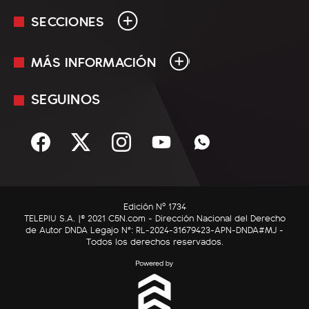
SECCIONES
MÁS INFORMACIÓN
En Vivo
Minuto Uno
SEGUINOS
Mediakit
Política
Términos y condiciones
Sociedad
Rss
Economía
Enfoque
Edición Nº 1734
C5N Autos
TELEPIU S.A. |© 2021 C5N.com - Dirección Nacional del Derecho
de Autor DNDA Legajo N°: RL-2024-31679423-APN-DNDA#MJ -
RatingCero
Todos los derechos reservados.
Deportes
Lifestyle