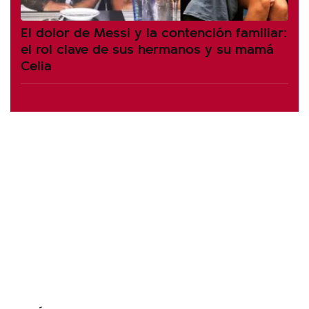
El dolor de Messi y la contención familiar:
el rol clave de sus hermanos y su mamá
Celia