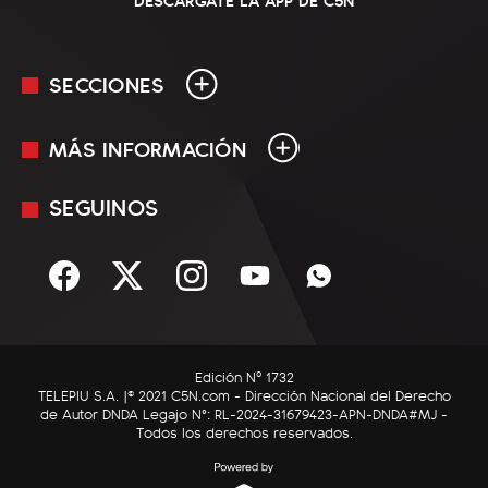
SECCIONES
MÁS INFORMACIÓN
En Vivo
Minuto Uno
SEGUINOS
Mediakit
Política
Términos y condiciones
Sociedad
Rss
Economía
Enfoque
Edición Nº 1732
C5N Autos
TELEPIU S.A. |© 2021 C5N.com - Dirección Nacional del Derecho
de Autor DNDA Legajo N°: RL-2024-31679423-APN-DNDA#MJ -
RatingCero
Todos los derechos reservados.
Deportes