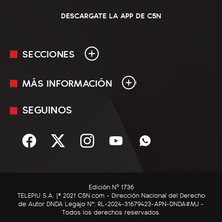
DESCARGATE LA APP DE C5N
SECCIONES
MÁS INFORMACIÓN
En Vivo
Minuto Uno
SEGUINOS
Mediakit
Política
Términos y condiciones
Sociedad
Rss
Economía
Enfoque
Edición Nº 1736
C5N Autos
TELEPIU S.A. |© 2021 C5N.com - Dirección Nacional del Derecho
de Autor DNDA Legajo N°: RL-2024-31679423-APN-DNDA#MJ -
RatingCero
Todos los derechos reservados.