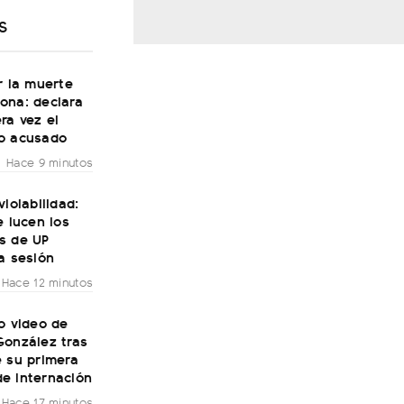
S
r la muerte
ona: declara
ra vez el
o acusado
Hace 9 minutos
violabilidad:
e lucen los
s de UP
a sesión
Hace 12 minutos
o video de
González tras
e su primera
e internación
Hace 17 minutos