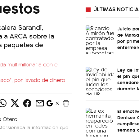
uestos
ÚLTIMAS NOTICIA
alera Sarandí,
Juicio po
a a ARCA sobre la
de Marad
por prime
os paquetes de
enfermer
a multimillonaria con el
Ley de In
el pin qu
aco", por lavado de dinero
senadore
durante l
El emotiv
Denisse 
cumplirs
storsionaba la información que
semana d