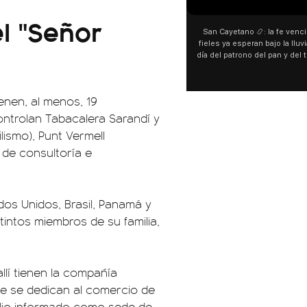
l "Señor
San Cayetano 📿: la fe venció al agua y los
“Prefer
fieles ya esperan bajo la lluvia ➡️ A horas del
¿Indirec
día del patrono del pan y del trabajo, miles de
"Te v
personas acampan en Liniers para agradecer
Calleje
y pedir. 🎙️ @bernardomagnago
encont
declara
ienen, al menos, 19
del ca
"habla
ontrolan Tabacalera Sarandí y
hago
ismo), Punt Vermell
espec
aunque 
 de consultoría e
esté i
os Unidos, Brasil, Panamá y
tintos miembros de su familia,
allí tienen la compañía
ue se dedican al comercio de
ilio informado como sede de