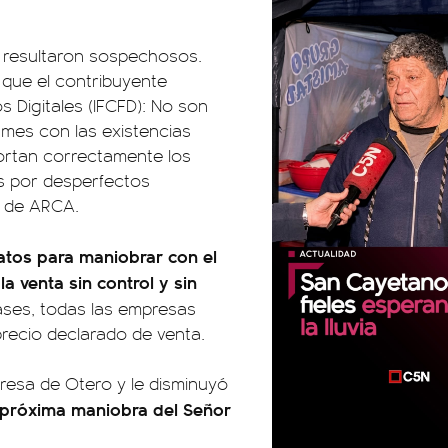
 resultaron sospechosos.
 que el contribuyente
s Digitales (IFCFD): No son
 mes con las existencias
portan correctamente los
dos por desperfectos
o de ARCA.
datos para maniobrar con el
la venta sin control y sin
ases, todas las empresas
precio declarado de venta.
presa de Otero y le disminuyó
a próxima maniobra del Señor
00:00
00:00