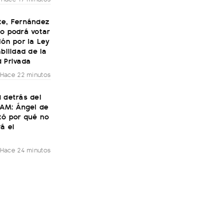
te, Fernández
o podrá votar
ión por la Ley
abilidad de la
 Privada
Hace 22 minutos
 detrás del
LAM: Ángel de
tó por qué no
á el
Hace 24 minutos