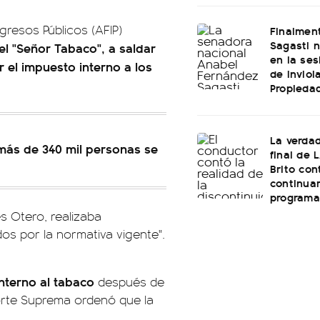
gresos Públicos (AFIP)
Finalmen
Sagasti n
l "Señor Tabaco", a saldar
en la ses
 el impuesto interno a los
de Inviol
Propiedad
La verdad
 más de 340 mil personas se
final de 
Brito con
continuar
programa
s Otero, realizaba
os por la normativa vigente".
nterno al tabaco
después de
Corte Suprema ordenó que la