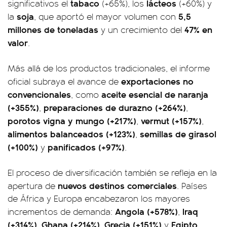
tabaco
lácteos
significativos el
(+65%), los
(+60%) y
soja
5,5
la
, que aportó el mayor volumen con
millones de toneladas
47% en
y un crecimiento del
valor
.
Más allá de los productos tradicionales, el informe
exportaciones no
oficial subraya el avance de
convencionales
aceite esencial de naranja
, como
(+355%)
preparaciones de durazno (+264%)
,
,
porotos vigna y mungo (+217%)
vermut (+157%)
,
,
alimentos balanceados (+123%)
semillas de girasol
,
(+100%)
panificados (+97%)
y
.
El proceso de diversificación también se refleja en la
nuevos destinos comerciales
apertura de
. Países
de África y Europa encabezaron los mayores
Angola (+578%)
Iraq
incrementos de demanda:
,
(+314%)
Ghana (+214%)
Grecia (+151%)
Egipto
,
,
y