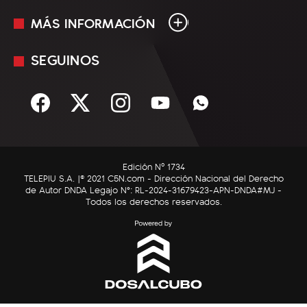
MÁS INFORMACIÓN
En Vivo
Minuto Uno
SEGUINOS
Mediakit
Política
Términos y condiciones
Sociedad
Rss
Economía
Enfoque
Edición Nº 1734
C5N Autos
TELEPIU S.A. |© 2021 C5N.com - Dirección Nacional del Derecho
de Autor DNDA Legajo N°: RL-2024-31679423-APN-DNDA#MJ -
RatingCero
Todos los derechos reservados.
Deportes
Lifestyle
Astrología
Tecnología