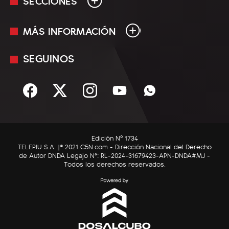
SECCIONES
MÁS INFORMACIÓN
En Vivo
Minuto Uno
SEGUINOS
Mediakit
Política
Términos y condiciones
Sociedad
Rss
Economía
Enfoque
Edición Nº 1734
C5N Autos
TELEPIU S.A. |© 2021 C5N.com - Dirección Nacional del Derecho
de Autor DNDA Legajo N°: RL-2024-31679423-APN-DNDA#MJ -
RatingCero
Todos los derechos reservados.
Deportes
Lifestyle
Astrología