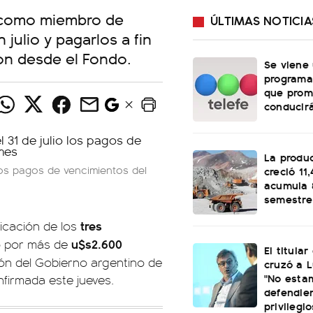
o como miembro de
ÚLTIMAS NOTICIA
julio y pagarlos a fin
ron desde el Fondo.
Se viene
programa
que prom
conducirá
La produ
 los pagos de vencimientos del
creció 11
acumula 
semestre
tres
ficación de los
u$s2.600
io por más de
El titular
sión del Gobierno argentino de
cruzó a L
"No esta
firmada este jueves.
defendie
privilegio