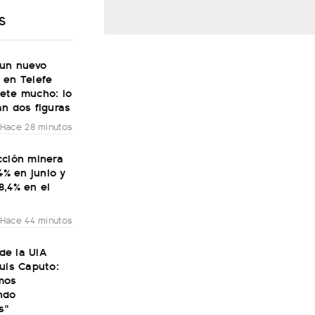
S
 un nuevo
 en Telefe
ete mucho: lo
n dos figuras
Hace 28 minutos
cción minera
,4% en junio y
8,4% en el
Hace 44 minutos
 de la UIA
uis Caputo:
mos
ndo
s"