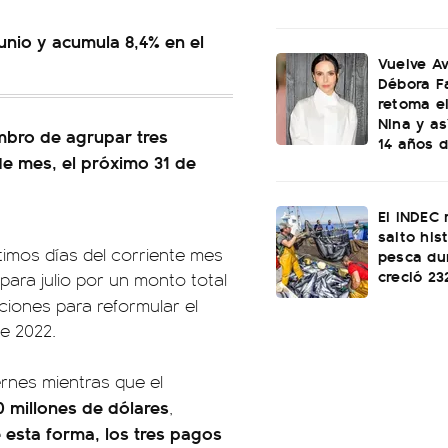
unio y acumula 8,4% en el
Vuelve Av
Débora F
retoma e
Nina y as
mbro de agrupar tres
14 años d
de mes, el próximo 31 de
El INDEC 
salto his
ltimos días del corriente mes
pesca dur
creció 2
para julio por un monto total
ciones para reformular el
e 2022.
iernes mientras que el
 millones de dólares
,
 esta forma, los tres pagos