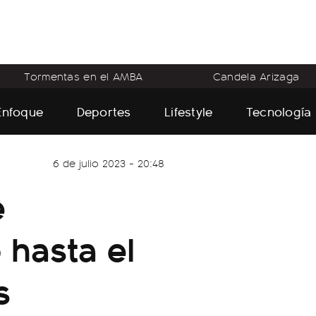
Tormentas en el AMBA
Candela Arizaga
Enfoque
Deportes
Lifestyle
Tecnología
6 de julio 2023 - 20:48
e
 hasta el
s