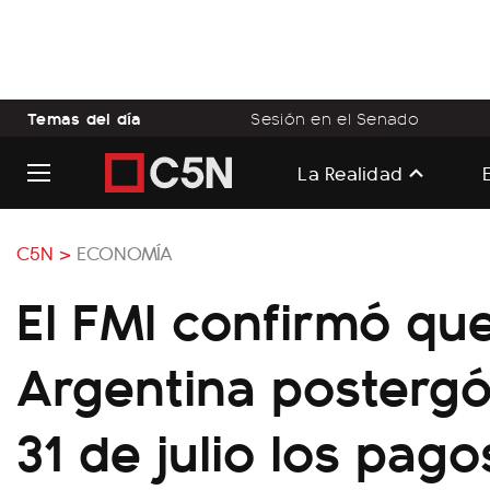
Temas del día
Sesión en el Senado
La Realidad
C5N >
ECONOMÍA
El FMI confirmó qu
Argentina postergó
31 de julio los pago