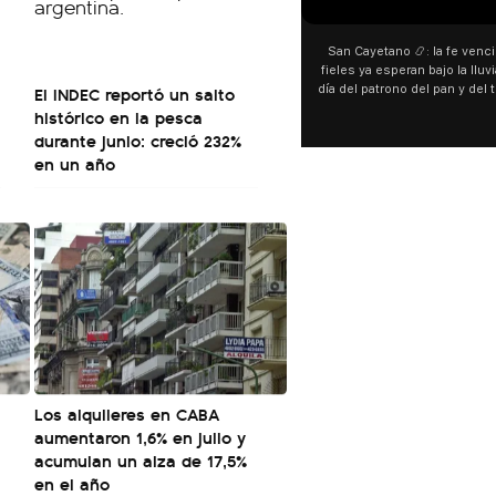
San Cayetano 📿: la fe venci
fieles ya esperan bajo la lluvi
El INDEC reportó un salto
día del patrono del pan y del 
personas acampan en Liniers
histórico en la pesca
y pedir. 🎙️ @bernard
durante junio: creció 232%
en un año
Los alquileres en CABA
aumentaron 1,6% en julio y
acumulan un alza de 17,5%
en el año