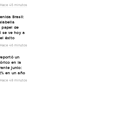
Hace 45 minutos
enida Brasil:
alabella
l papel de
í se ve hoy a
el éxito
Hace 46 minutos
reportó un
tórico en la
ante junio:
32% en un año
Hace 48 minutos