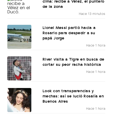
cima: recibe a Vélez, el puntero
de la zona
Hace 13 minutos
Lionel Messi partió hacia a
Rosario para despedir a su
papá Jorge
Hace 1 hora
River visita a Tigre en busca de
cortar su peor racha histórica
Hace 1 hora
Look con transparencias y
mechas: así se lució Rosalía en
Buenos Aires
Hace 1 hora