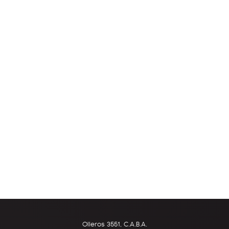
Olleros 3551, C.A.B.A.