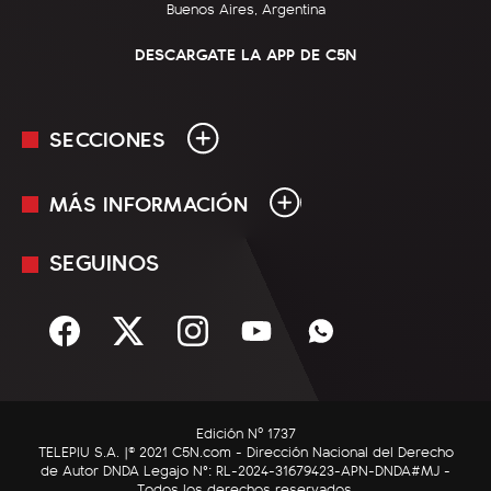
Buenos Aires, Argentina
DESCARGATE LA APP DE C5N
SECCIONES
MÁS INFORMACIÓN
En Vivo
Minuto Uno
SEGUINOS
Mediakit
Política
Términos y condiciones
Sociedad
Rss
Economía
Enfoque
Edición Nº 1737
C5N Autos
TELEPIU S.A. |© 2021 C5N.com - Dirección Nacional del Derecho
de Autor DNDA Legajo N°: RL-2024-31679423-APN-DNDA#MJ -
RatingCero
Todos los derechos reservados.