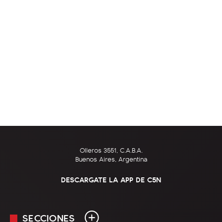
Olleros 3551, C.A.B.A.
Buenos Aires, Argentina
DESCARGATE LA APP DE C5N
SECCIONES