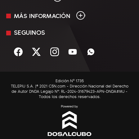
MÁS INFORMACIÓN
En Vivo
Minuto Uno
SEGUINOS
Mediakit
Política
Términos y condiciones
Sociedad
Rss
Economía
Enfoque
Edición Nº 1735
C5N Autos
TELEPIU S.A. |© 2021 C5N.com - Dirección Nacional del Derecho
de Autor DNDA Legajo N°: RL-2024-31679423-APN-DNDA#MJ -
RatingCero
Todos los derechos reservados.
Deportes
Lifestyle
Astrología