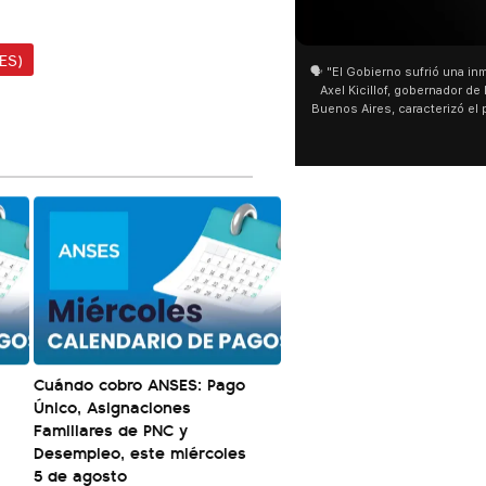
01:05
01:29
ES)
🗣️ "El Gobierno sufrió una inmensa derrota" 🎙️
San Cay
Axel Kicillof, gobernador de la Provincia de
miles de
Buenos Aires, caracterizó el proyecto de Ley
de Buen
de Inviolabilidad de la Propiedad Privada
multitu
como "una lista sábana con temas nefastos"
agua y s
y destacó "la movilización popular". 📌 La
últimos 
declaración fue desde el santuario de San
ser supe
Cayetano, donde también advirtió que "la
sociedad no solo sufre porque no llega sino
que también está endeudada".
Cuándo cobro ANSES: Pago
Único, Asignaciones
Familiares de PNC y
Desempleo, este miércoles
5 de agosto