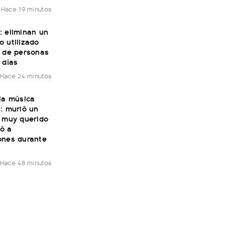
Hace 19 minutos
: eliminan un
 utilizado
s de personas
 días
Hace 24 minutos
la música
: murió un
e muy querido
ó a
ones durante
Hace 48 minutos