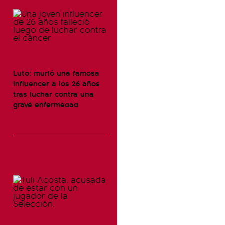
Luto: murió una famosa
influencer a los 26 años
tras luchar contra una
grave enfermedad