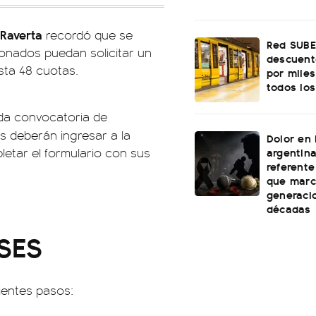
Raverta
recordó que se
Red SUBE
ionados puedan solicitar un
descuento
sta 48 cuotas.
por mile
todos los
da convocatoria de
s deberán ingresar a la
Dolor en 
argentina
letar el formulario con sus
referent
que marc
generaci
décadas
SES
ientes pasos: