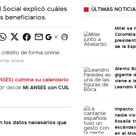
 Social explicó cuáles
ÚLTIMAS NOTICIA
s beneficiarios.
Milei se 
Colombia
presiden
de la Esp
orma online.
Atento B
gigante 
NSES) culmina su calendario
viene a l
Leandro 
Mi ANSES con CUIL
edir desde
Impacto: 
nadie vio
Rosalía t
n los datos necesarios que
escándal
en el Mov