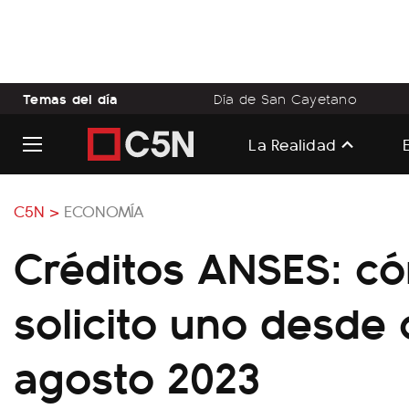
Temas del día
Día de San Cayetano
La Realidad
C5N >
ECONOMÍA
Créditos ANSES: c
solicito uno desde
agosto 2023