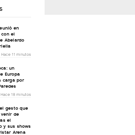
S
reunió en
 con el
te Abelardo
riella
Hace 11 minutos
oca: un
de Europa
a carga por
Paredes
Hace 18 minutos
el gesto que
 venir de
ras el
o y sus shows
istar Arena