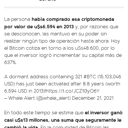
había comprado esa criptomoneda
La persona
por valor de u$s6.594 en 2013
y, por razones que
se desconocen, las mantuvo en su poder sin
realizar ningún tipo de operación hasta ahora. Hoy
el Bitcoin cotiza en torno a los u$s48.600, por lo
que el inversor logró incrementar su capital más de
637%.
A dormant address containing 321
#BTC
(15,103,046
USD) has just been activated after 8.8 years (worth
6,594 USD in 2013)!
https://t.co/JCZ1I3yO6Y
— Whale Alert (@whale_alert)
December 21, 2021
el inversor ganó
En todo este tiempo se estima que
casi u$s13 millones, una suma que seguramente le
cambió la vida
. En la comunidad de Bitcoin las