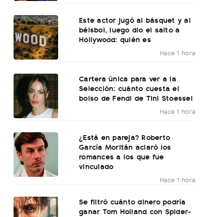
Este actor jugó al básquet y al
béisbol, luego dio el salto a
Hollywood: quién es
Hace 1 hora
Cartera única para ver a la
Selección: cuánto cuesta el
bolso de Fendi de Tini Stoessel
Hace 1 hora
¿Está en pareja? Roberto
García Moritán aclaró los
romances a los que fue
vinculado
Hace 1 hora
Se filtró cuánto dinero podría
ganar Tom Holland con Spider-