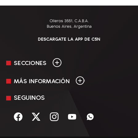
Olleros 3551, C.A.B.A.
Buenos Aires, Argentina
DESCARGATE LA APP DE C5N
SECCIONES
MÁS INFORMACIÓN
En Vivo
Minuto Uno
SEGUINOS
Mediakit
Política
Términos y condiciones
Sociedad
Rss
Economía
Enfoque