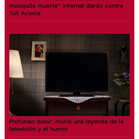
mosquita muerta": infernal dardo contra
Tuli Acosta
Profundo dolor: murió una leyenda de la
televisión y el humor