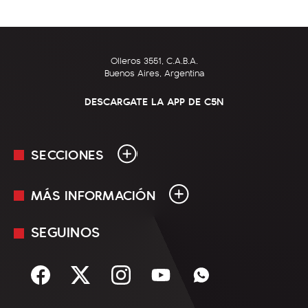
Olleros 3551, C.A.B.A.
Buenos Aires, Argentina
DESCARGATE LA APP DE C5N
SECCIONES
MÁS INFORMACIÓN
En Vivo
Minuto Uno
SEGUINOS
Mediakit
Política
Términos y condiciones
Sociedad
Rss
Economía