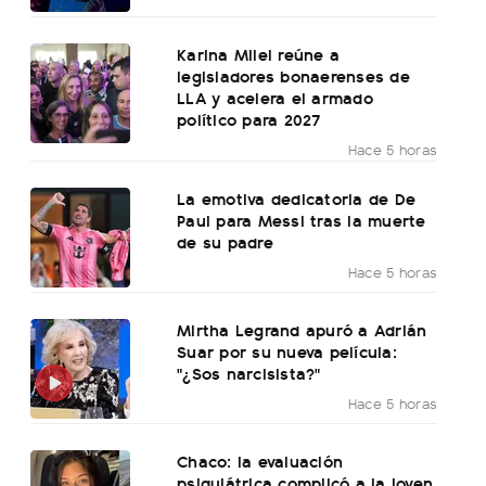
Karina Milei reúne a
legisladores bonaerenses de
LLA y acelera el armado
político para 2027
Hace 5 horas
La emotiva dedicatoria de De
Paul para Messi tras la muerte
de su padre
Hace 5 horas
Mirtha Legrand apuró a Adrián
Suar por su nueva película:
"¿Sos narcisista?"
Hace 5 horas
Chaco: la evaluación
psiquiátrica complicó a la joven