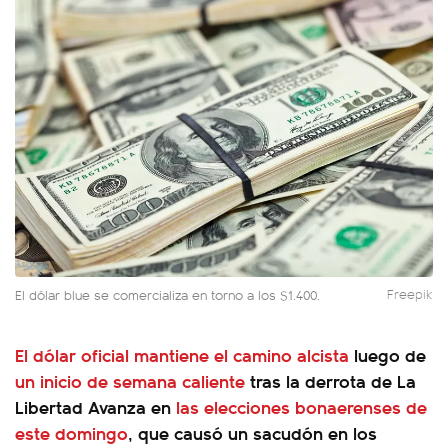
El dólar blue se comercializa en torno a los $1.400.
Freepik
El dólar oficial mantiene el camino alcista
luego de
un inicio de semana caliente
tras la derrota de La
Libertad Avanza en
las elecciones bonaerenses de
este domingo
, que causó un sacudón en los