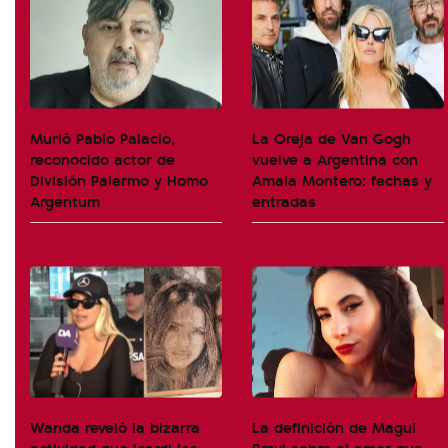
Murió Pablo Palacio,
La Oreja de Van Gogh
reconocido actor de
vuelve a Argentina con
División Palermo y Homo
Amaia Montero: fechas y
Argentum
entradas
Wanda reveló la bizarra
La definición de Magui
actividad que Icardi les
Bravi sobre el amor que