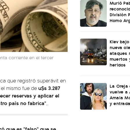
Murió Pab
reconoci
División 
Homo Ar
Kiev bajo
nueva ol
ataques 
nta corriente en el tercer
muertos 
heridos
ca que registró superávit en
La Oreja
u$s 3.287
: el mismo fue de
vuelve a 
ecer reservas y aplicar el
Amaia Mo
ro país no fabrica"
,.
y entrad
ró que es "falso" que se