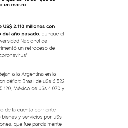
to en marzo
de US$ 2.110 millones con
o del año pasado
, aunque el
iversidad Nacional de
erimentó un retroceso de
coronavirus".
ejan a la Argentina en la
n déficit: Brasil de u$s 6.522
 5.120, México de u$s 4.070 y
vo de la cuenta corriente
e bienes y servicios por u$s
lones, que fue parcialmente