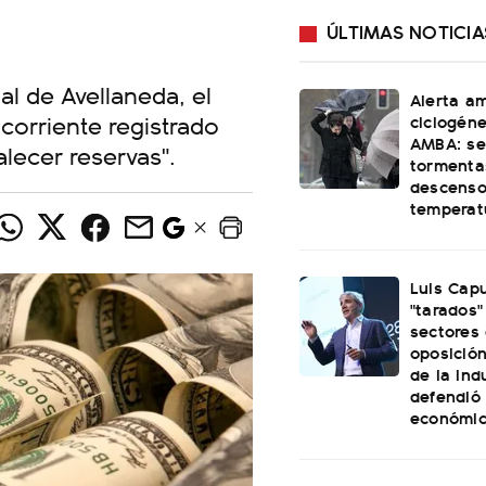
ÚLTIMAS NOTICIA
l de Avellaneda, el
Alerta am
corriente registrado
ciclogéne
AMBA: se
alecer reservas".
tormenta
descenso
temperat
Luis Capu
"tarados"
sectores 
oposició
de la ind
defendió
económi