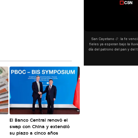
00:00
00:00
San Cayetano 📿: la fe venció al agua y los
“Preferís la joda y y
fieles ya esperan bajo la lluvia ➡️ A horas del
¿Indirecta para Luck 
día del patrono del pan y del trabajo, miles de
"Te vi", su nueva c
personas acampan en Liniers para agradecer
Callejero Fino, y las
y pedir. 🎙️ @bernardomagnago
encontrar similitudes
declaraciones que hi
del cantante cordob
"hablamos idiomas di
hago falta" desper
especulaciones ent
aunque la artista no
esté inspirado en s
pensá
El Banco Central renovó el
swap con China y extendió
su plazo a cinco años