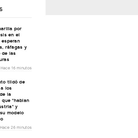
S
arilla por
sis en el
 esperan
s, ráfagas y
 de las
uras
Hace 16 minutos
to tildó de
 a los
de la
n que "hablan
ustria" y
 su modelo
co
Hace 26 minutos