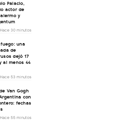
lo Palacio,
do actor de
Palermo y
gentum
Hace 30 minutos
 fuego: una
eada de
rusos dejó 17
y al menos 44
Hace 53 minutos
 de Van Gogh
Argentina con
ntero: fechas
as
Hace 55 minutos