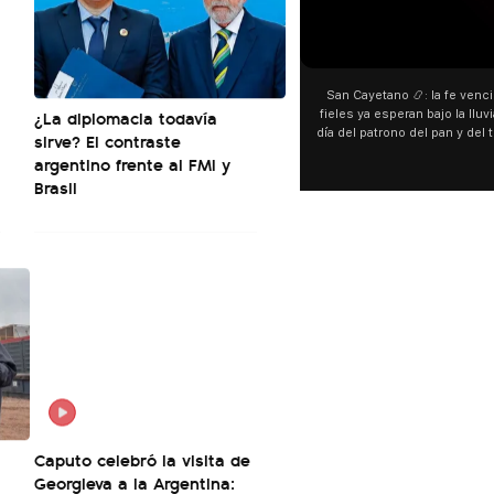
San Cayetano 📿: la fe venci
¿La diplomacia todavía
fieles ya esperan bajo la lluvi
día del patrono del pan y del 
sirve? El contraste
personas acampan en Liniers
argentino frente al FMI y
y pedir. 🎙️ @bernard
Brasil
Caputo celebró la visita de
Georgieva a la Argentina: