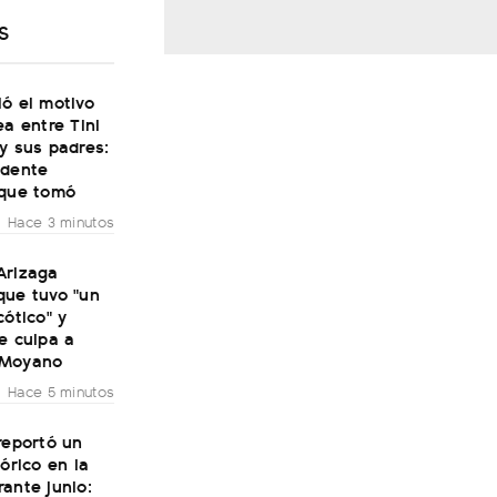
S
ó el motivo
ea entre Tini
y sus padres:
ndente
 que tomó
Hace 3 minutos
Arizaga
que tuvo "un
cótico" y
e culpa a
 Moyano
Hace 5 minutos
reportó un
tórico en la
ante junio: