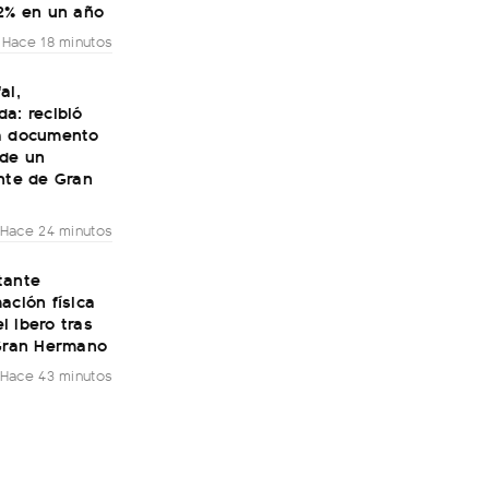
32% en un año
Hace 18 minutos
al,
a: recibió
a documento
 de un
nte de Gran
Hace 24 minutos
tante
ación física
 Ibero tras
 Gran Hermano
Hace 43 minutos