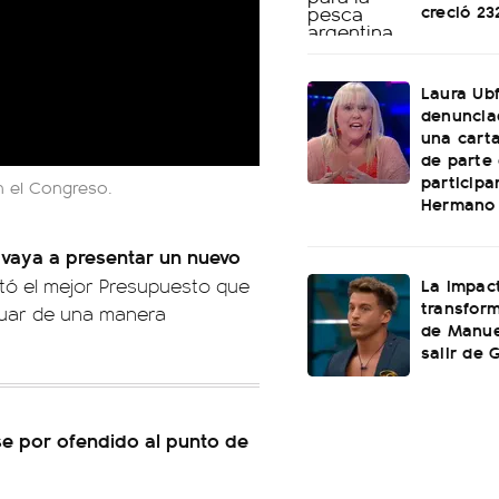
creció 2
Laura Ubf
denunciad
una cart
de parte
participa
n el Congreso.
Hermano
 vaya a presentar un nuevo
La impac
tó el mejor Presupuesto que
transform
ctuar de una manera
de Manuel
salir de
e por ofendido al punto de