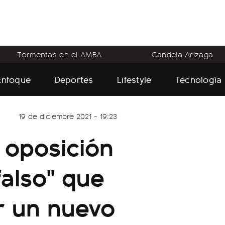
Tormentas en el AMBA
Candela Arizaga
Enfoque
Deportes
Lifestyle
Tecnología
19 de diciembre 2021 - 19:23
 oposición
falso" que
r un nuevo