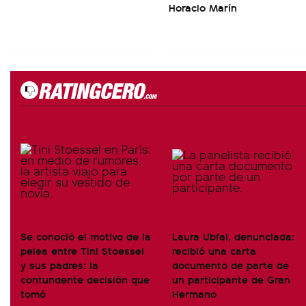
Horacio Marín
Se conoció el motivo de la
Laura Ubfal, denunciada:
pelea entre Tini Stoessel
recibió una carta
y sus padres: la
documento de parte de
contundente decisión que
un participante de Gran
tomó
Hermano