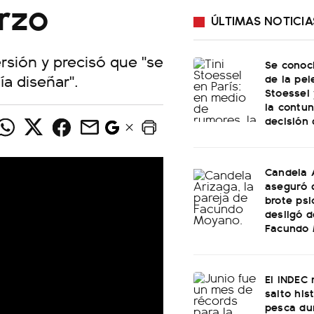
rzo
ÚLTIMAS NOTICIA
rsión y precisó que "se
Se conoci
a diseñar".
de la pel
Stoessel 
la contu
decisión
Candela 
aseguró 
brote psi
desligó d
Facundo
El INDEC 
salto his
pesca dur