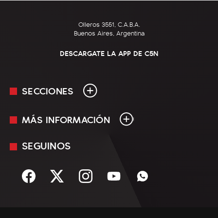
Olleros 3551, C.A.B.A.
Buenos Aires, Argentina
DESCARGATE LA APP DE C5N
SECCIONES
MÁS INFORMACIÓN
En Vivo
Minuto Uno
SEGUINOS
Mediakit
Política
Términos y condiciones
Sociedad
Rss
Economía
Enfoque