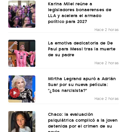
Karina Milei reúne a
legisladores bonaerenses de
LLA y acelera el armado
político para 2027
Hace 2 horas
La emotiva dedicatoria de De
Paul para Messi tras la muerte
de su padre
Hace 2 horas
Mirtha Legrand apuró a Adrián
Suar por su nueva película:
"¿Sos narcisista?"
Hace 2 horas
Chaco: la evaluación
psiquiátrica complicó a la joven
detenida por el crimen de su
novio