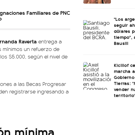
gnaciones Familiares de PNC
o
"Los arge
seguir a
dólares p
tiempo",
rnanda Raverta
entrega a
Bausili
s mínimos un refuerzo de
os $5.000, según el nivel de
Kicillof c
marcha a
Gobierno
Tierras: "
ciones a las Becas Progresar
vender n
den registrarse ingresando a
territorio
ión mínima