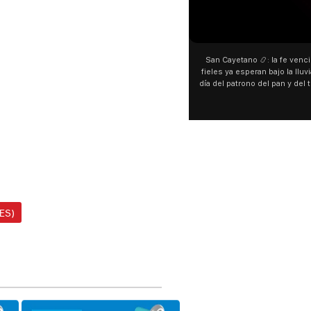
00:00
San Cayetano 📿: la fe venció a
fieles ya esperan bajo la lluvia 
día del patrono del pan y del tra
personas acampan en Liniers pa
y pedir. 🎙️ @bernardoma
ES)