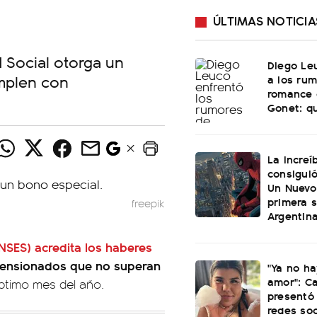
ÚLTIMAS NOTICIA
 Social otorga un
Diego Le
umplen con
a los ru
romance 
Gonet: qu
La increí
consiguió
Un Nuevo
primera 
freepik
Argentin
NSES)
acredita los haberes
pensionados que no superan
"Ya no ha
amor": C
ptimo mes del año.
presentó 
redes soc