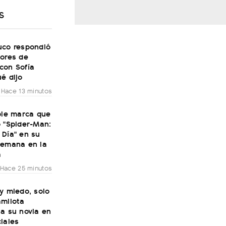
S
uco respondió
mores de
con Sofía
é dijo
Hace 13 minutos
ble marca que
 "Spider-Man:
 Día" en su
semana en la
a
Hace 25 minutos
y miedo, solo
amilota
a su novia en
iales