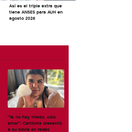
Así es el triple extra que
tiene ANSES para AUH en
agosto 2026
"Ya no hay miedo, solo
amor": Camilota presentó
a su novia en redes