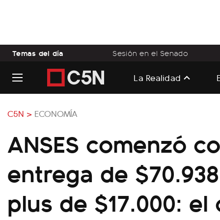
Temas del día
Sesión en el Senado
La Realidad
C5N >
ECONOMÍA
ANSES comenzó co
entrega de $70.93
plus de $17.000: el