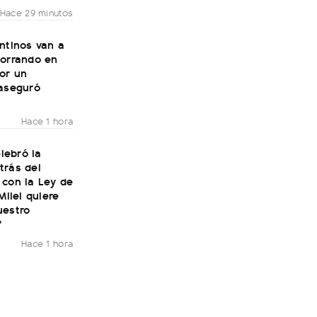
Hace 29 minutos
ntinos van a
horrando en
or un
 aseguró
Hace 1 hora
elebró la
trás del
 con la Ley de
Milei quiere
uestro
"
Hace 1 hora