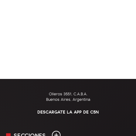
Olleros 3551, C.A.B.A.
Buenos Aires, Argentina
DESCARGATE LA APP DE C5N
SECCIONES