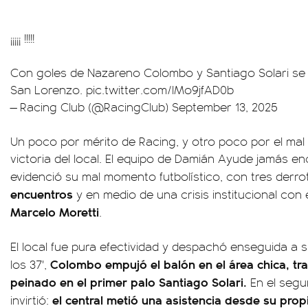
¡¡¡¡¡ !!!!!
Con goles de Nazareno Colombo y Santiago Solari se 
San Lorenzo.
pic.twitter.com/IMo9jfAD0b
— Racing Club (@RacingClub)
September 13, 2025
Un poco por mérito de Racing, y otro poco por el mal p
victoria del local. El equipo de Damián Ayude jamás enc
evidenció su mal momento futbolístico, con tres derro
encuentros
y en medio de una crisis institucional con 
Marcelo Moretti
.
El local fue pura efectividad y despachó enseguida a su
Colombo empujó el balón en el área chica, tr
los 37',
peinado en el primer palo Santiago Solari.
En el segu
el central metió una asistencia desde su pro
invirtió: