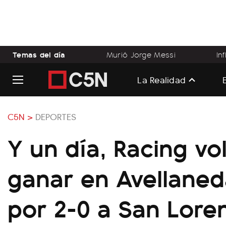
Temas del día
Murió Jorge Messi
In
La Realidad
C5N >
DEPORTES
Y un día, Racing vo
ganar en Avellaned
por 2-0 a San Lore