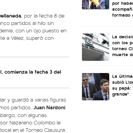
por habe
acompañ
formado a
vellaneda
, por la fecha 8 de
co partidos al hilo sin
cademia, con un ojo puesto en
La decisi
nte a Vélez, superó con
con los p
torneo Cl
muerte d
, comienza la fecha 3 del
La última
subió Lio
su papá:
grande"
lar y guardó a varias figuras
Juan Nardoni
timos partidos,
mbargo, con algunas
ensor Nazareno Colombo le
local en el Torneo Clausura.