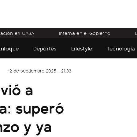
flación en CABA
Interna en el Gobierno
Enfoque
Deportes
Lifestyle
Tecnología
12 de septiembre 2025 - 21:33
lvió a
a: superó
nzo y ya