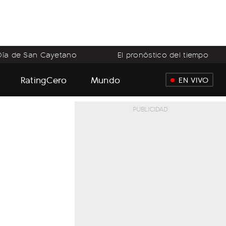
Día de San Cayetano
El pronóstico del tiempo
RatingCero
Mundo
EN VIVO