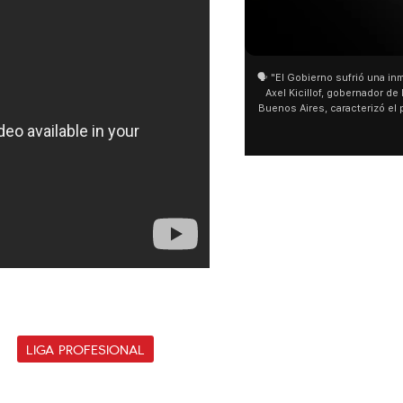
01:05
🗣️ "El Gobierno sufrió una inmensa der
Axel Kicillof, gobernador de la Provi
Buenos Aires, caracterizó el proyect
de Inviolabilidad de la Propiedad P
como "una lista sábana con temas ne
y destacó "la movilización popular".
declaración fue desde el santuario 
Cayetano, donde también advirtió q
sociedad no solo sufre porque no lle
que también está endeudada"
LIGA PROFESIONAL