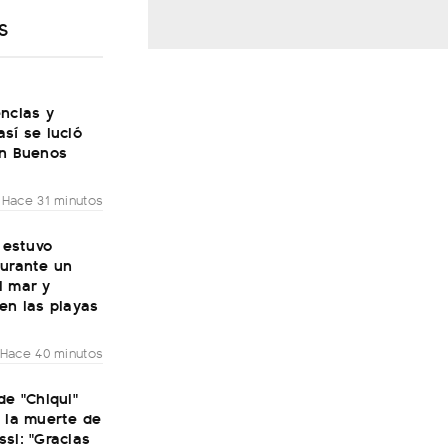
S
ncias y
sí se lució
en Buenos
Hace 31 minutos
: estuvo
durante un
l mar y
en las playas
Hace 40 minutos
de "Chiqui"
 la muerte de
si: "Gracias