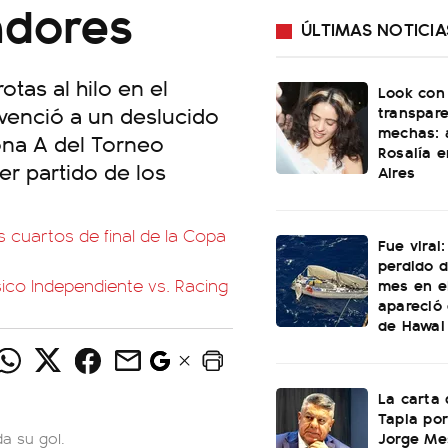
adores
ÚLTIMAS NOTICIA
tas al hilo en el
Look con
 venció a un deslucido
transpare
mechas: a
Zona A del Torneo
Rosalía 
er partido de los
Aires
os cuartos de final de la Copa
Fue viral
perdido 
mes en e
lásico Independiente vs. Racing
apareció 
de Hawai
La carta 
Tapia por
Jorge Mes
da su gol.