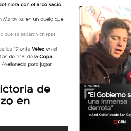
efiniera con el arco vacío.
lo que se sacaron chispas.
Vélez
de las 19 ante
en el
Copa
tos de final de la
a Avellaneda para jugar
ictoria de
nzo en