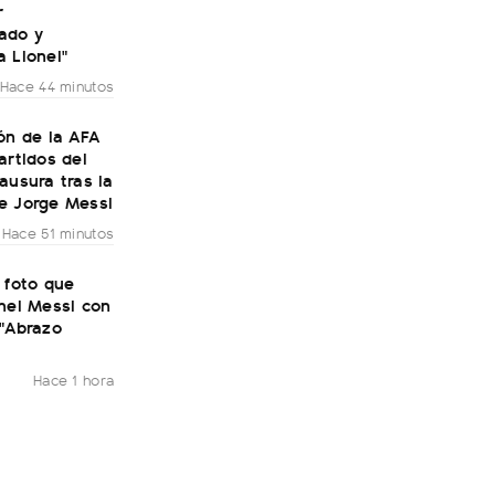
r
ado y
 Lionel"
Hace 44 minutos
ón de la AFA
artidos del
ausura tras la
e Jorge Messi
Hace 51 minutos
 foto que
nel Messi con
 "Abrazo
Hace 1 hora