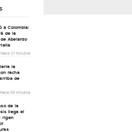
S
gó a Colombia:
rá de la
 de Abelardo
riella
Hace 21 minutos
ierra la
on racha
 arriba de
Hace 33 minutos
aso de la
sis llega el
: rigen
or
uras