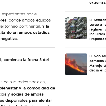
extremas
 expectantes por el
El Senado
ores
, donde ambos equipos
verde a l
Y la
el torneo continental.
régimen 
isitante en ambos estadios
incluidos
negativa.
Propiedad
El Gobier
, comienza la fecha 3 del
cambios 
Manejo d
decía el 
s de sus redes sociales,
l bienestar y la comodidad de
cios y socias de ambas
es disponibles para alentar