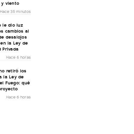
 y viento
Hace 35 minutos
 le dio luz
os cambios al
de desalojos
 en la Ley de
 Privada
Hace 6 horas
no retiró los
a la Ley de
el Fuego: qué
proyecto
Hace 6 horas