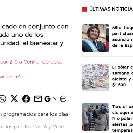
ÚLTIMAS NOTICIA
nicado en conjunto con
Milei lle
cada uno de los
participa
asunción
guridad, el bienestar y
de la Esp
por 2-0 a Central Córdoba
El dólar c
semana c
visitante?
alcista y
$1.500
Tras el p
ciclogéne
frío polar
alertas p
mados para los días 16 y 23 de
temperat