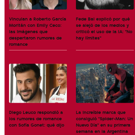
Vinculan a Roberto García
Fede Bal explicó por qué
Moritán con Emily Ceco:
se alejó de los medios y
las imágenes que
criticó el uso de la IA: "No
despertaron rumores de
hay límites"
romance
Diego Leuco respondió a
La increíble marca que
los rumores de romance
consiguió "Spider-Man: Un
con Sofía Gonet: qué dijo
Nuevo Día" en su primera
semana en la Argentina