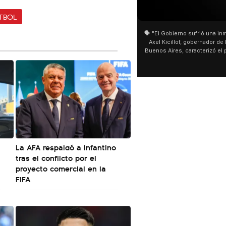
01:05
01:29
TBOL
🗣️ "El Gobierno sufrió una inmensa derrota" 🎙️
San Cayetano: Jorge García
Axel Kicillof, gobernador de la Provincia de
miles de peregrinos en Lini
Buenos Aires, caracterizó el proyecto de Ley
de Buenos Aires destacó la 
de Inviolabilidad de la Propiedad Privada
multitud de peregrinos que
como "una lista sábana con temas nefastos"
agua y soportó las bajas tem
y destacó "la movilización popular". 📌 La
últimos días: "Son dificulta
declaración fue desde el santuario de San
ser superadas por la fe". @
Cayetano, donde también advirtió que "la
sociedad no solo sufre porque no llega sino
que también está endeudada".
La AFA respaldó a Infantino
tras el conflicto por el
proyecto comercial en la
FIFA