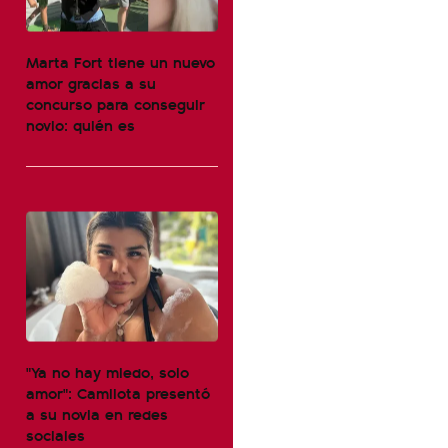
Marta Fort tiene un nuevo
amor gracias a su
concurso para conseguir
novio: quién es
"Ya no hay miedo, solo
amor": Camilota presentó
a su novia en redes
sociales