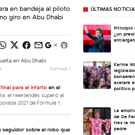
rera en bandeja al piloto
ÚLTIMAS NOTICIA
imo giro en Abu Dhabi
Principio
¿un pres
antiargen
Karina Mi
.
Formula 1
legislado
bonaeren
acelera 
nal para el infarto
en el
político 
elta, el neerlandés superó al
mporada 2021 de Fórmula 1.
La emotiv
de De Pa
tras la m
padre
n seguidor sobre el robo que