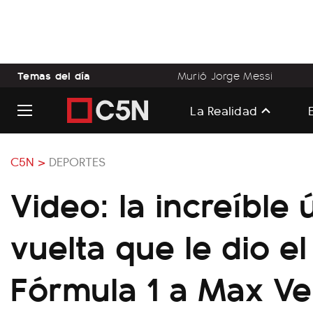
Temas del día
Murió Jorge Messi
La Realidad
C5N >
DEPORTES
Video: la increíble 
vuelta que le dio el
Fórmula 1 a Max V