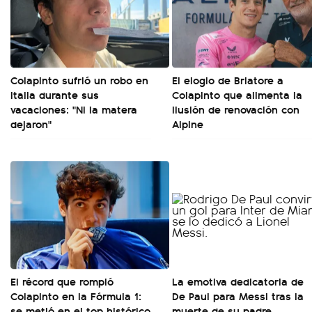
Colapinto sufrió un robo en
El elogio de Briatore a
Italia durante sus
Colapinto que alimenta la
vacaciones: "Ni la matera
ilusión de renovación con
dejaron"
Alpine
El récord que rompió
La emotiva dedicatoria de
Colapinto en la Fórmula 1:
De Paul para Messi tras la
se metió en el top histórico
muerte de su padre