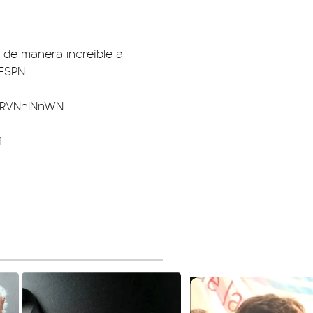
de manera increíble a
ESPN
.
/WRVNnINnWN
1