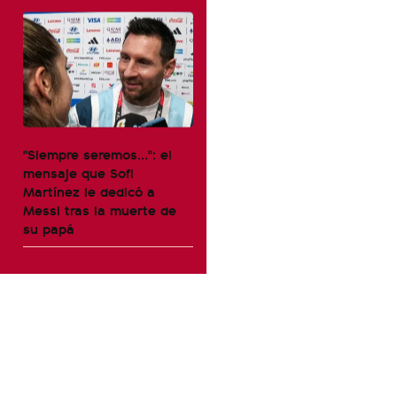
"Siempre seremos...": el
mensaje que Sofi
Martínez le dedicó a
Messi tras la muerte de
su papá