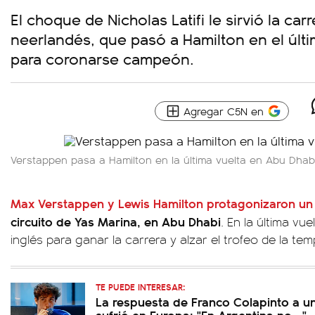
El choque de Nicholas Latifi le sirvió la car
neerlandés, que pasó a Hamilton en el últ
para coronarse campeón.
Agregar C5N en
Verstappen pasa a Hamilton en la última vuelta en Abu Dhabi
Max Verstappen y Lewis Hamilton protagonizaron un fi
circuito de Yas Marina, en Abu Dhabi
. En la última vu
inglés para ganar la carrera y alzar el trofeo de la te
TE PUEDE INTERESAR:
La respuesta de Franco Colapinto a u
sufrió en Europa: "En Argentina no..."