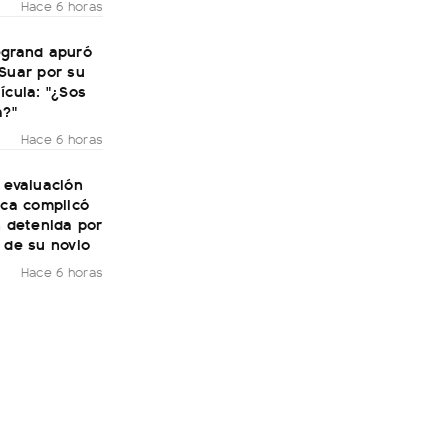
Hace 6 horas
egrand apuró
Suar por su
ícula: "¿Sos
a?"
Hace 6 horas
 evaluación
ica complicó
n detenida por
 de su novio
Hace 6 horas