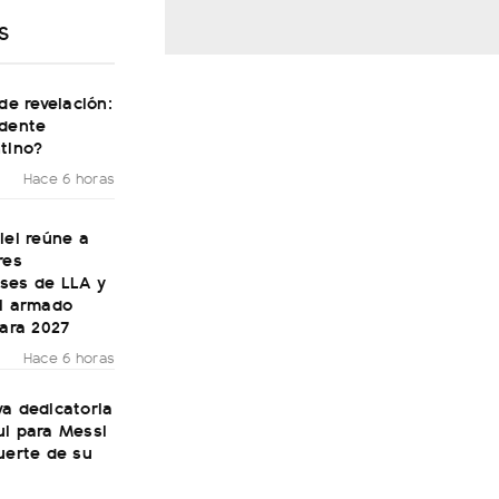
S
 de revelación:
idente
tino?
Hace 6 horas
lei reúne a
res
ses de LLA y
el armado
para 2027
Hace 6 horas
a dedicatoria
ul para Messi
uerte de su