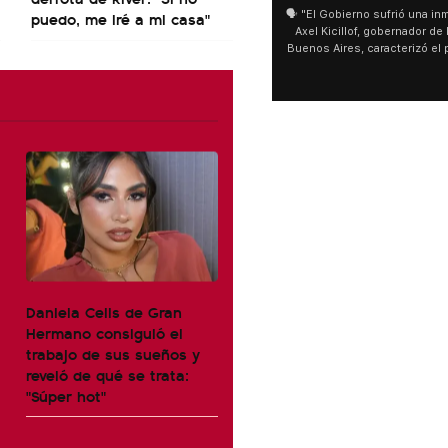
puedo, me iré a mi casa"
🗣️ "El Gobierno sufrió una inmensa derrota" 🎙️
S
Axel Kicillof, gobernador de la Provincia de
m
Buenos Aires, caracterizó el proyecto de Ley
de Inviolabilidad de la Propiedad Privada
m
como "una lista sábana con temas nefastos"
ag
y destacó "la movilización popular". 📌 La
úl
declaración fue desde el santuario de San
se
Cayetano, donde también advirtió que "la
sociedad no solo sufre porque no llega sino
que también está endeudada".
Daniela Celis de Gran
Hermano consiguió el
trabajo de sus sueños y
reveló de qué se trata:
"Súper hot"