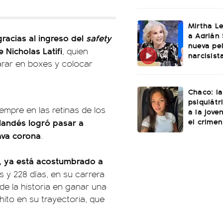
Mirtha L
a Adrián 
racias al ingreso del
safety
nueva pel
 Nicholas Latifi
, quien
narcisist
rar en boxes y colocar
Chaco: la
psiquiátr
mpre en las retinas de los
a la jove
el crimen
rlandés logró pasar a
ava corona
.
s, ya está acostumbrado a
s y 228 días, en su carrera
 de la historia en ganar una
hito en su trayectoria, que