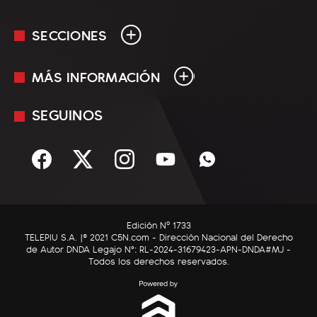
SECCIONES
MÁS INFORMACIÓN
En Vivo
Minuto Uno
SEGUINOS
Mediakit
Política
Términos y condiciones
Sociedad
Rss
Economía
Enfoque
Edición Nº 1733
C5N Autos
TELEPIU S.A. |© 2021 C5N.com - Dirección Nacional del Derecho
de Autor DNDA Legajo N°: RL-2024-31679423-APN-DNDA#MJ -
RatingCero
Todos los derechos reservados.
Deportes
Lifestyle