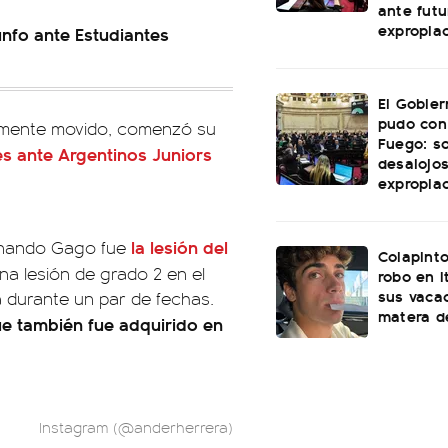
ante futu
expropia
unfo ante Estudiantes
El Gobie
pudo con
amente movido, comenzó su
Fuego: s
s ante Argentinos Juniors
desalojos
expropia
la lesión del
Fernando Gago fue
Colapinto
una lesión de grado 2 en el
robo en I
sus vacac
a durante un par de fechas.
matera d
ue también fue adquirido en
Instagram (@anderherrera)