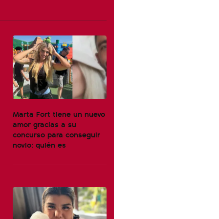
Marta Fort tiene un nuevo
amor gracias a su
concurso para conseguir
novio: quién es