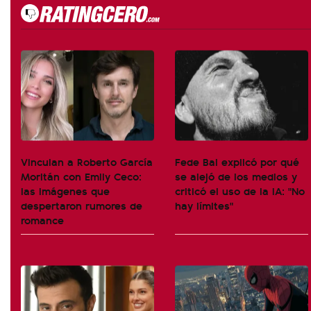
Vinculan a Roberto García
Fede Bal explicó por qué
Moritán con Emily Ceco:
se alejó de los medios y
las imágenes que
criticó el uso de la IA: "No
despertaron rumores de
hay límites"
romance