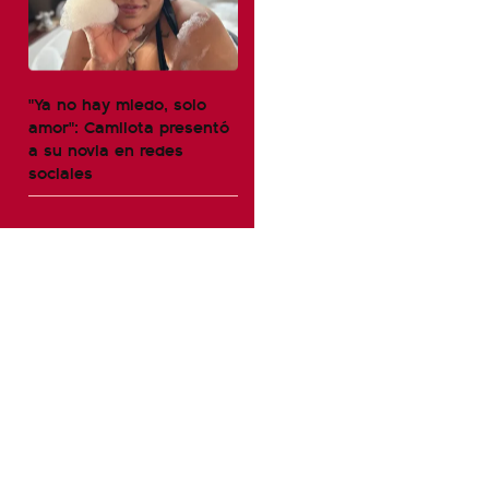
"Ya no hay miedo, solo
amor": Camilota presentó
a su novia en redes
sociales