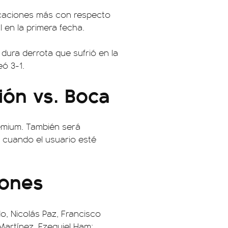
icaciones más con respecto
l en la primera fecha.
 dura derrota que sufrió en la
eó 3-1.
ión vs. Boca
emium. También será
y cuando el usuario esté
iones
o, Nicolás Paz, Francisco
Martínez, Ezequiel Ham;