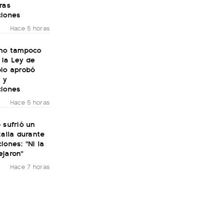
ras
ciones
Hace 5 horas
rno tampoco
 la Ley de
olo aprobó
 y
ciones
Hace 5 horas
 sufrió un
talia durante
iones: "Ni la
ejaron"
Hace 7 horas