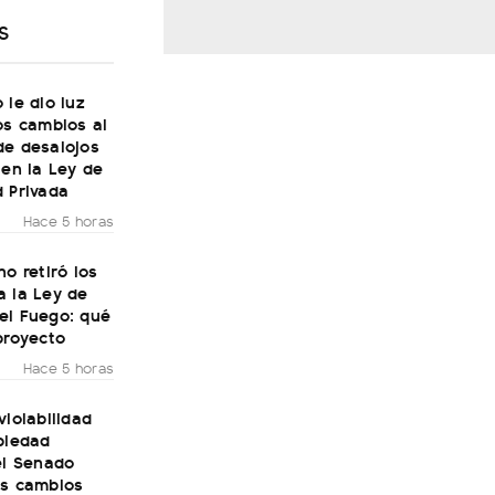
S
 le dio luz
os cambios al
de desalojos
 en la Ley de
 Privada
Hace 5 horas
no retiró los
a la Ley de
el Fuego: qué
proyecto
Hace 5 horas
violabilidad
piedad
el Senado
os cambios