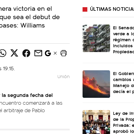
ra victoria en el
ÚLTIMAS NOTICIA
 que sea el debut de
pases: Williams
El Senado
verde a l
régimen 
incluidos
Propiedad
El Gobier
Unión
cambios 
Manejo d
decía el 
r la segunda fecha del
encuentro comenzará a las
el arbitraje de Pablo
Ley de In
de la Pro
Privada: 
aprobó l