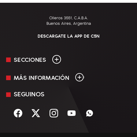
Olleros 3551, C.A.B.A.
Buenos Aires, Argentina
DESCARGATE LA APP DE C5N
SECCIONES
MÁS INFORMACIÓN
En Vivo
Minuto Uno
SEGUINOS
Mediakit
Política
Términos y condiciones
Sociedad
Rss
Economía
Enfoque