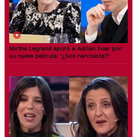
Mirtha Legrand apuró a Adrián Suar por
su nueva película: "¿Sos narcisista?"