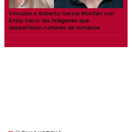
Vinculan a Roberto García Moritán con
Emily Ceco: las imágenes que
despertaron rumores de romance