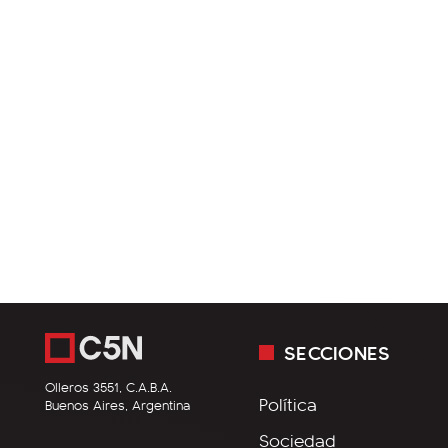
SECCIONES
Olleros 3551, C.A.B.A.
Política
Buenos Aires, Argentina
Sociedad