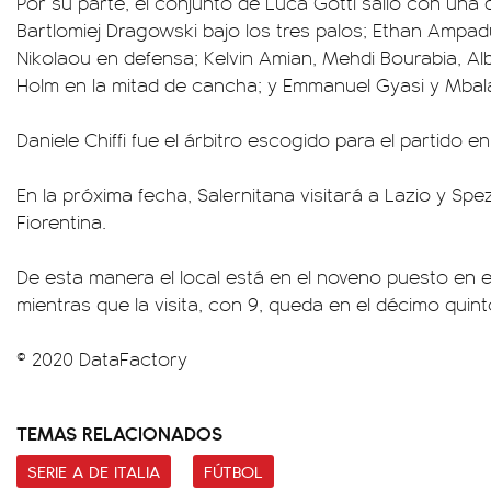
Por su parte, el conjunto de Luca Gotti salió con una 
Bartlomiej Dragowski bajo los tres palos; Ethan Ampadu
Nikolaou en defensa; Kelvin Amian, Mehdi Bourabia, Alb
Holm en la mitad de cancha; y Emmanuel Gyasi y Mbala
Daniele Chiffi fue el árbitro escogido para el partido en
En la próxima fecha, Salernitana visitará a Lazio y Spez
Fiorentina.
De esta manera el local está en el noveno puesto en 
mientras que la visita, con 9, queda en el décimo quint
© 2020 DataFactory
TEMAS RELACIONADOS
SERIE A DE ITALIA
FÚTBOL