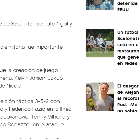
detenida 
EEUU
 de Salernitana anotó 1 gol y
Un futbol
Scaloneta
solo en u
alernitana fue importante
restauran
que gene
en redes
que la creación de juego
hena, Kelvin Amian, Jakub
de Nicola.
El desgar
de Alejan
al record
osición táctica 3-5-2 con
Rud: "Me 
c y Federico Fazio en la línea
no sabía..
Radovanovic, Tonny Vilhena y
co Bonazzoli en el ataque.