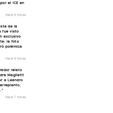
por el ICE en
Hace 6 horas
ista de la
 fue visto
n exclusivo
te: la foto
ró polémica
Hace 6 horas
rador relato
dra Maglietti
ar a Leandro
arrepiento,
."
Hace 7 horas