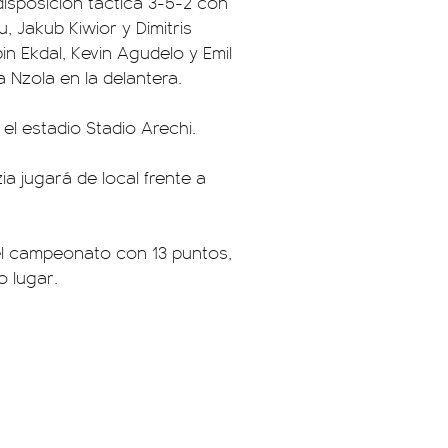
disposición táctica 3-5-2 con
, Jakub Kiwior y Dimitris
in Ekdal, Kevin Agudelo y Emil
 Nzola en la delantera.
 el estadio Stadio Arechi.
ia jugará de local frente a
el campeonato con 13 puntos,
o lugar.