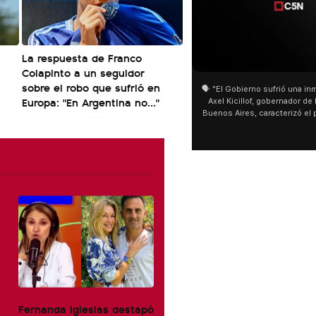
La respuesta de Franco
01:05
Colapinto a un seguidor
sobre el robo que sufrió en
🗣️ "El Gobierno sufrió una inmensa derrota" 🎙
Europa: "En Argentina no..."
Axel Kicillof, gobernador de la Provincia de
Buenos Aires, caracterizó el proyecto de Ley
de Inviolabilidad de la Propiedad Privada
como "una lista sábana con temas nefastos"
y destacó "la movilización popular". 📌 La
declaración fue desde el santuario de San
Cayetano, donde también advirtió que "la
sociedad no solo sufre porque no llega sino
que también está endeudada".
Fernanda Iglesias destapó