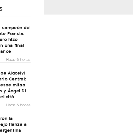
S
a campeón del
te Francia:
ero hizo
en una final
Dance
Hace 6 horas
 de Aldosivi
rio Central:
desde mitad
a y Ángel Di
elicitó
Hace 6 horas
ron la
bajo fianza a
 argentina