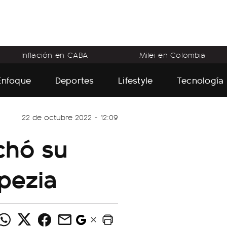
Inflación en CABA
Milei en Colombia
Enfoque
Deportes
Lifestyle
Tecnología
22 de octubre 2022 - 12:09
chó su
Spezia