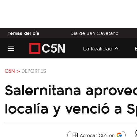
Temas del día
Día de San Cayetano
La Realidad
C5N >
DEPORTES
Salernitana aprove
localía y venció a 
Agregar C5N en