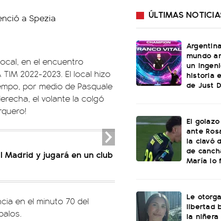
ÚLTIMAS NOTICIA
Argentin
mundo an
local, en el encuentro
un ingeni
A TIM 2022-2023. El local hizo
historia 
de Just 
tiempo, por medio de Pasquale
erecha, el volante la colgó
rquero!
El golazo
ante Rosa
la clavó 
de canch
l Madrid y jugará en un club
María lo f
Le otorga
ia en el minuto 70 del
libertad 
palos.
la niñera