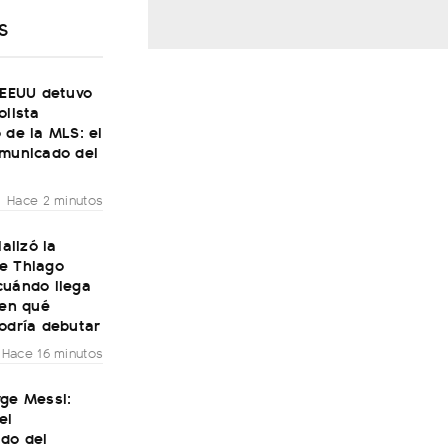
S
 EEUU detuvo
olista
 de la MLS: el
omunicado del
Hace 2 minutos
ializó la
e Thiago
cuándo llega
 en qué
odría debutar
Hace 16 minutos
rge Messi:
el
do del