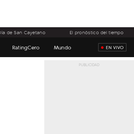
Día de San Cayetano
El pronóstico del tiempo
RatingCero
Mundo
EN VIVO