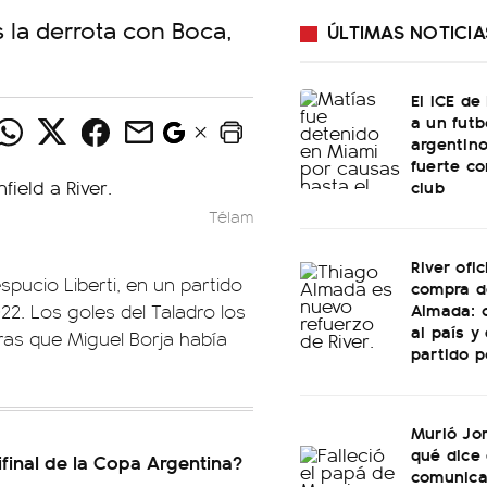
s la derrota con Boca,
ÚLTIMAS NOTICIA
El ICE de
a un futb
argentino
fuerte c
club
Télam
River ofic
spucio Liberti, en un partido
compra d
Almada: 
22. Los goles del Taladro los
al país y
tras que Miguel Borja había
partido p
Murió Jo
qué dice 
final de la Copa Argentina?
comunica