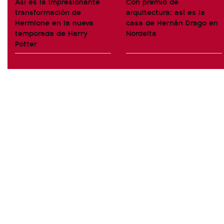
Así es la impresionante
Con premio de
transformación de
arquitectura: así es la
Hermione en la nueva
casa de Hernán Drago en
temporada de Harry
Nordelta
Potter