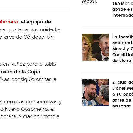
sanatorio
donde es
internad
ombonera
el equipo de
,
iera quedar a dos unidades
La increí
Talleres de Córdoba. Sin
amor ent
Messi y C
Cuccittin
de Lionel
s en Núñez para la tabla
cación de la Copa
vas consiguió estirar la
El club d
Lionel Me
a su papá
parte de
dos derrotas consecutivas y
historia"
dio Nuevo Gasómetro, el
ontará el clásico frente a