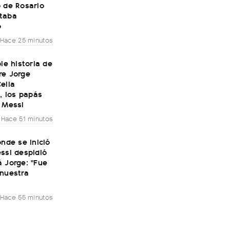
 de Rosario
taba
o
Hace 25 minutos
ble historia de
re Jorge
elia
i, los papás
 Messi
Hace 51 minutos
onde se inició
ssi despidió
 Jorge: "Fue
 nuestra
Hace 55 minutos