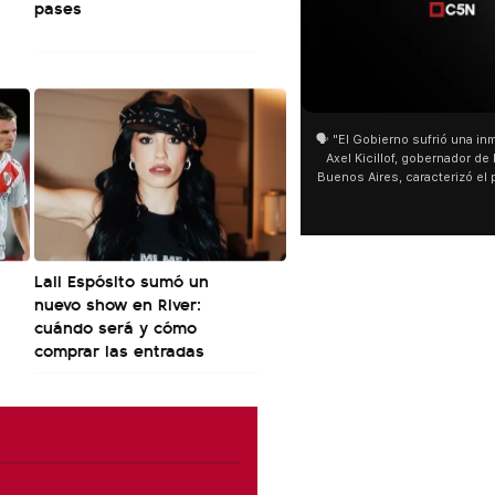
pases
01:05
01:29
🗣️ "El Gobierno sufrió una inmensa derrota" 🎙️
San Cayetano: Jorge 
Axel Kicillof, gobernador de la Provincia de
miles de peregrinos e
Buenos Aires, caracterizó el proyecto de Ley
de Buenos Aires desta
de Inviolabilidad de la Propiedad Privada
multitud de peregrin
como "una lista sábana con temas nefastos"
agua y soportó las baj
y destacó "la movilización popular". 📌 La
últimos días: "Son dif
declaración fue desde el santuario de San
ser superadas por la 
Cayetano, donde también advirtió que "la
Lali Espósito sumó un
sociedad no solo sufre porque no llega sino
nuevo show en River:
que también está endeudada".
cuándo será y cómo
comprar las entradas