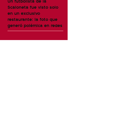
Un futbolista de la
Scaloneta fue visto solo
en un exclusivo
restaurante: la foto que
generó polémica en redes