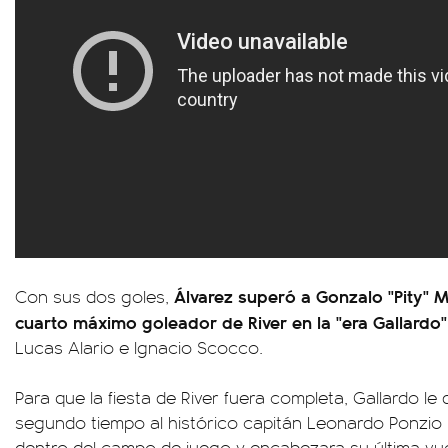
Álvarez superó a Gonzalo "Pity" Ma
Con sus dos goles,
cuarto máximo goleador de River en la "era Gallardo"
Lucas Alario e Ignacio Scocco.
Para que la fiesta de River fuera completa, Gallardo le d
segundo tiempo al histórico capitán Leonardo Ponzio 
dentro del campo de juego y encabezara su última vue