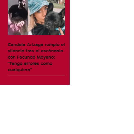
Candela Arizaga rompió el
silencio tras el escándalo
con Facundo Moyano:
"Tengo errores como
cualquiera"