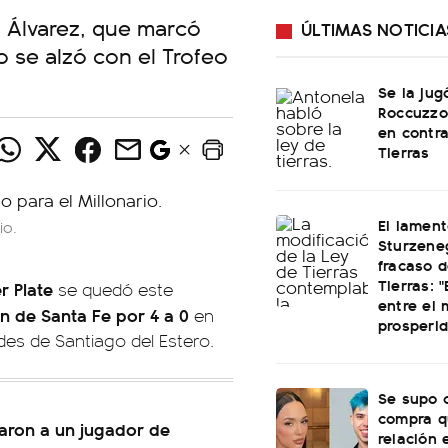
n Álvarez, que marcó
ÚLTIMAS NOTICIA
io se alzó con el Trofeo
Se la jug
Roccuzzo
en contra
Tierras
El lamen
io.
Sturzeneg
fracaso d
Tierras: "
er Plate
se quedó este
entre el 
ón de Santa Fe por 4 a 0
en
prosperi
des de Santiago del Estero.
Se supo c
compra q
naron a un jugador de
relación 