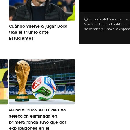
00:00
⭕En medio del tercer show de R
Cuándo vuelve a jugar Boca
Movistar Arena, el público cantó 
se vende” y junto a la española
tras el triunfo ante
ocurrió a dos días de la votació
Estudiantes
Tierras.
Mundial 2026: el DT de una
selección eliminada en
primera ronda tuvo que dar
explicaciones en el