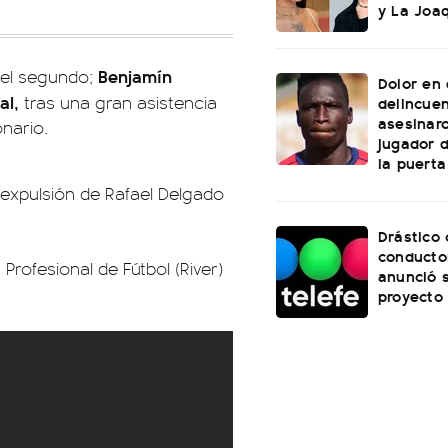
y La Joaq
Benjamín
 del segundo;
Dolor en 
al,
tras una gran asistencia
delincue
asesinar
onario.
jugador 
la puerta
 expulsión de Rafael Delgado
Drástico
conducto
Profesional de Fútbol (River)
anunció 
proyecto 