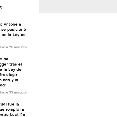
S
ó: Antonela
 se posicionó
 de la Ley de
Hace 28 minutos
to de
ger tras el
e la Ley de
Era elegir
miedo y la
dad"
Hace 33 minutos
uál fue la
ue rompió la
entre Luck Ra