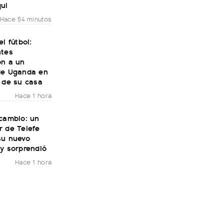
ui
Hace 54 minutos
el fútbol:
ntes
on a un
de Uganda en
 de su casa
Hace 1 hora
 cambio: un
r de Telefe
su nuevo
y sorprendió
Hace 1 hora