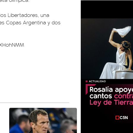
dos Libertadores, una
res Copas Argentina y dos
LpXHohNMM