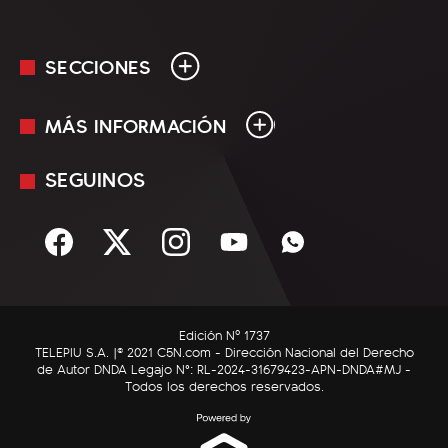
SECCIONES
MÁS INFORMACIÓN
En Vivo
Minuto Uno
SEGUINOS
Mediakit
Política
Términos y condiciones
Sociedad
Rss
Economía
Enfoque
Edición Nº 1737
C5N Autos
TELEPIU S.A. |© 2021 C5N.com - Dirección Nacional del Derecho
de Autor DNDA Legajo N°: RL-2024-31679423-APN-DNDA#MJ -
RatingCero
Todos los derechos reservados.
Deportes