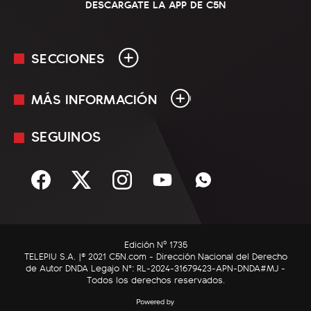
DESCARGATE LA APP DE C5N
SECCIONES
MÁS INFORMACIÓN
En Vivo
Minuto Uno
SEGUINOS
Mediakit
Política
Términos y condiciones
Sociedad
Rss
Economía
Enfoque
Edición Nº 1735
C5N Autos
TELEPIU S.A. |© 2021 C5N.com - Dirección Nacional del Derecho
de Autor DNDA Legajo N°: RL-2024-31679423-APN-DNDA#MJ -
RatingCero
Todos los derechos reservados.
Deportes