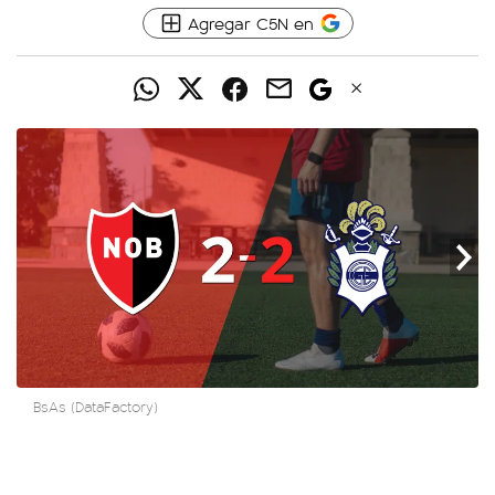
Agregar C5N en
BsAs (DataFactory)