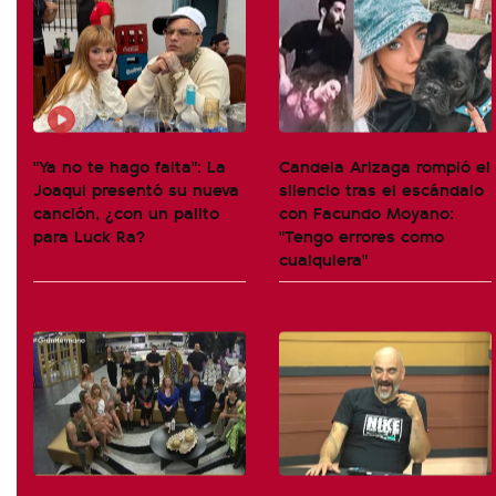
"Ya no te hago falta": La
Candela Arizaga rompió el
Joaqui presentó su nueva
silencio tras el escándalo
canción, ¿con un palito
con Facundo Moyano:
para Luck Ra?
"Tengo errores como
cualquiera"