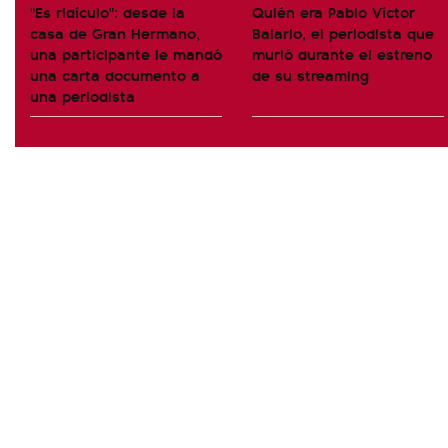
"Es ridículo": desde la
Quién era Pablo Víctor
casa de Gran Hermano,
Balario, el periodista que
una participante le mandó
murió durante el estreno
una carta documento a
de su streaming
una periodista