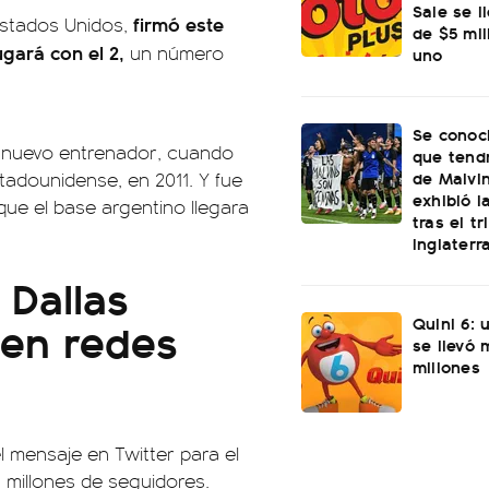
Sale se l
f
irmó este
Estados Unidos,
de $5 mi
gará con el 2,
un número
uno
Se conoci
su nuevo entrenador, cuando
que tend
de Malvi
stadounidense, en 2011. Y fue
exhibió l
que el base argentino llegara
tras el t
Inglaterr
 Dallas
en redes
Quini 6: 
se llevó
millones
l mensaje en Twitter para el
millones de seguidores.