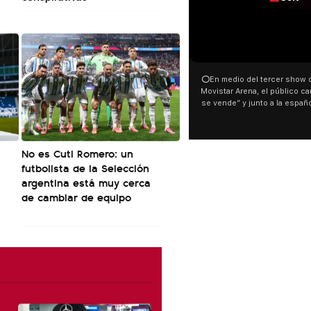
00:00
⭕En medio del tercer show de Rosalia en el
Movistar Arena, el público cantó “la patria no
se vende” y junto a la española. El momento
ocurrió a dos días de la votación de la Ley de
Tierras.
No es Cuti Romero: un
M
futbolista de la Selección
s
argentina está muy cerca
El
de cambiar de equipo