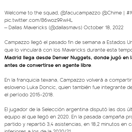
Welcome to the squad,
@facucampazzo
@Chime
|
#
pic.twitter.com/B6woz9RwHL
— Dallas Mavericks (@dallasmavs)
October 18, 2022
Campazzo llegó el pasado fin de semana a Estados Uni
que lo vinculará con los Mavericks durante esta tem
Madrid llega desde Denver Nuggets, donde jugó en 
antes de convertirse en agente libre
.
En la franquicia texana, Campazzo volverá a compartir
esloveno Luka Doncic, quien también fue integrante d
el período 2015-2018.
El jugador de la Selección argentina disputó las dos 
equipo al que llegó en 2020. En la pasada campaña pr
partido y repartió 3,4 asistencias, en 18,2 minutos e
inferiores a los de la 2020/21.