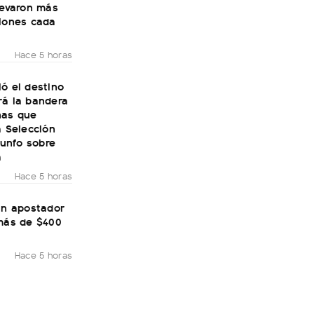
levaron más
llones cada
Hace 5 horas
ó el destino
rá la bandera
nas que
a Selección
riunfo sobre
a
Hace 5 horas
un apostador
 más de $400
Hace 5 horas