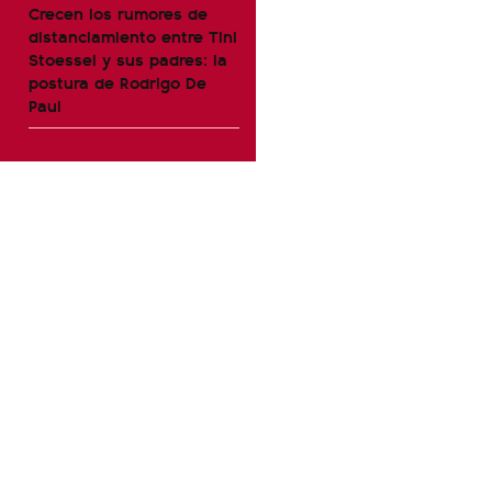
Crecen los rumores de
distanciamiento entre Tini
Stoessel y sus padres: la
postura de Rodrigo De
Paul