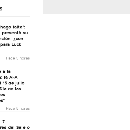
S
 hago falta":
i presentó su
nción, ¿con
 para Luck
Hace 5 horas
 a la
: la AFA
 15 de julio
Día de las
nes
es"
Hace 5 horas
: 7
res del Sale o