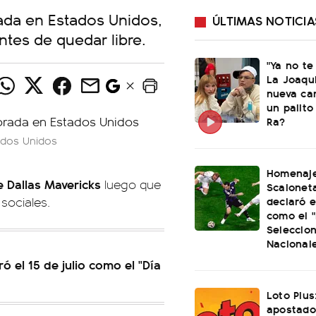
ada en Estados Unidos,
ÚLTIMAS NOTICIA
tes de quedar libre.
"Ya no te
La Joaqu
nueva ca
un palito
Ra?
ados Unidos
Homenaje
 Dallas Mavericks
luego que
Scaloneta
declaró el
 sociales.
como el "
Seleccio
Nacional
ó el 15 de julio como el "Día
Loto Plus
apostado