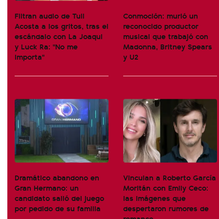
Filtran audio de Tuli
Conmoción: murió un
Acosta a los gritos, tras el
reconocido productor
escándalo con La Joaqui
musical que trabajó con
y Luck Ra: "No me
Madonna, Britney Spears
importa"
y U2
Dramático abandono en
Vinculan a Roberto García
Gran Hermano: un
Moritán con Emily Ceco:
candidato salió del juego
las imágenes que
por pedido de su familia
despertaron rumores de
romance