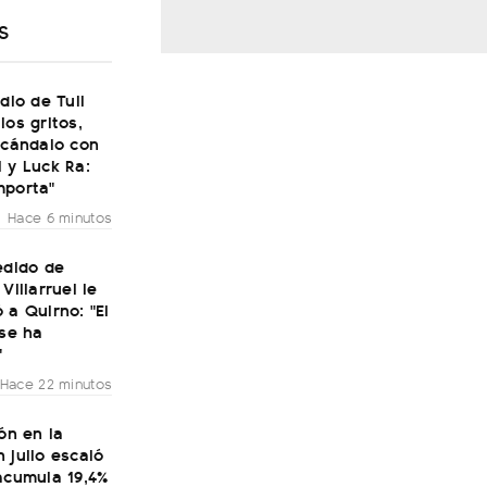
S
udio de Tuli
los gritos,
scándalo con
 y Luck Ra:
mporta"
Hace 6 minutos
edido de
Villarruel le
 a Quirno: "El
 se ha
"
Hace 22 minutos
ión en la
 julio escaló
acumula 19,4%