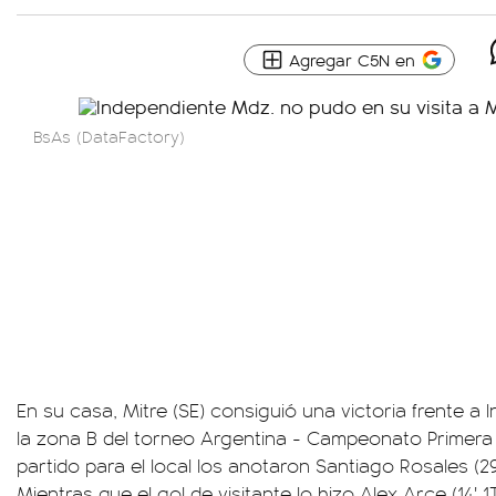
Agregar C5N en
BsAs (DataFactory)
En su casa, Mitre (SE) consiguió una victoria frente a 
la zona B del torneo Argentina - Campeonato Primera 
partido para el local los anotaron Santiago Rosales (29'
Mientras que el gol de visitante lo hizo Alex Arce (14' 1