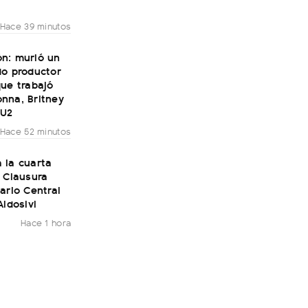
Hace 39 minutos
n: murió un
do productor
ue trabajó
nna, Britney
 U2
Hace 52 minutos
 la cuarta
 Clausura
ario Central
Aldosivi
Hace 1 hora