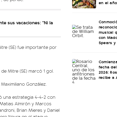
en el año
Conmoció
nte sus vacaciones: "Ni la
reconoci
musical q
con Mado
Spears y
Mitre (SE) fue importante por
Comienza
fecha del
de Mitre (SE) marcó 1 gol.
2026: Ros
recibe a 
 Maximiliano González.
teó una estrategia 4-4-2 con
, Matias Almirón y Marcos
androni, Brian Mieres y Daniel
ero Neyra en el ataque.