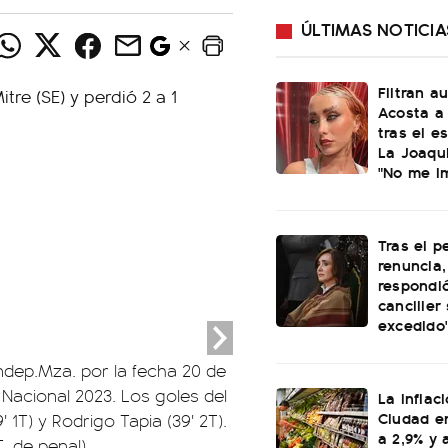
ÚLTIMAS NOTICIA
Filtran a
Acosta a 
tras el e
La Joaqui
"No me i
Tras el p
renuncia, 
respondió
canciller
excedido
Indep.Mza. por la fecha 20 de
Nacional 2023. Los goles del
La inflac
Ciudad en
 1T) y Rodrigo Tapia (39' 2T).
a 2,9% y 
T, de penal).