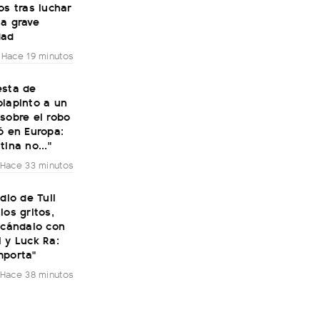
os tras luchar
na grave
dad
Hace 19 minutos
esta de
olapinto a un
sobre el robo
ó en Europa:
tina no..."
Hace 33 minutos
udio de Tuli
los gritos,
scándalo con
 y Luck Ra:
mporta"
Hace 38 minutos