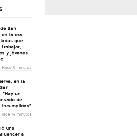
S
 de San
 en la era
bilados que
 trabajar,
os y jóvenes
eo
Hace 9 minutos
erva, en la
 San
: "Hay un
ansado de
 incumplidas"
Hace 14 minutos
rió una
nfluencer a