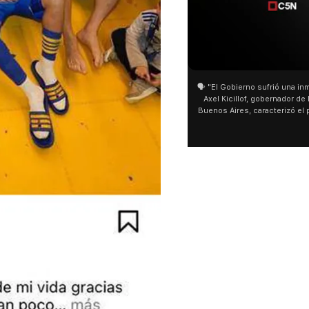
01:05
01:29
🗣️ "El Gobierno sufrió una inmensa derrota" 🎙️
San Cayetano: Jorge García Cu
Axel Kicillof, gobernador de la Provincia de
miles de peregrinos en Liniers
Buenos Aires, caracterizó el proyecto de Ley
de Buenos Aires destacó la fo
de Inviolabilidad de la Propiedad Privada
multitud de peregrinos que ac
como "una lista sábana con temas nefastos"
agua y soportó las bajas tempe
y destacó "la movilización popular". 📌 La
últimos días: "Son dificultade
declaración fue desde el santuario de San
ser superadas por la fe". @be
Cayetano, donde también advirtió que "la
sociedad no solo sufre porque no llega sino
que también está endeudada".