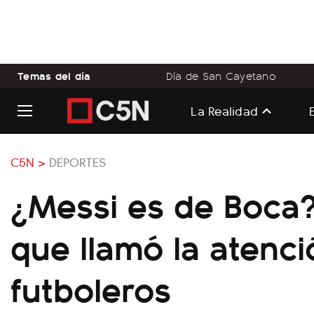
Temas del día
Día de San Cayetano
La Realidad
C5N >
DEPORTES
¿Messi es de Boca? 
que llamó la atenci
futboleros