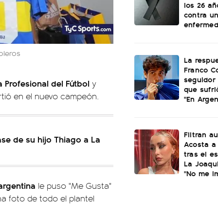
los 26 añ
contra u
enferme
boleros
La respu
Franco C
seguidor 
a Profesional del Fútbol
y
que sufri
rtió en el nuevo campeón.
"En Argen
Filtran a
ase de su hijo Thiago a La
Acosta a 
tras el e
La Joaqui
"No me i
argentina
le puso "Me Gusta"
a foto de todo el plantel