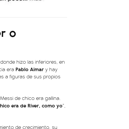
r o
 donde hizo las inferiores, en
Pablo Aimar
cia era
y hay
s a figuras de sus propios
essi de chico era gallina.
chico era de River, como yo
”,
miento de crecimiento, su