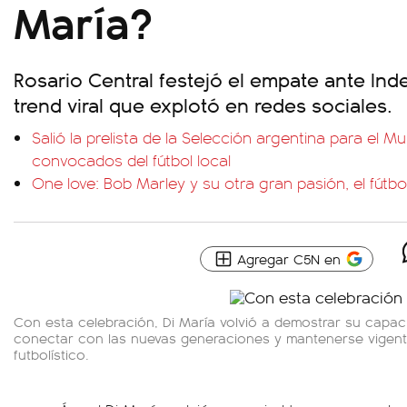
María?
Rosario Central festejó el empate ante In
trend viral que explotó en redes sociales.
Salió la prelista de la Selección argentina para el M
convocados del fútbol local
One love: Bob Marley y su otra gran pasión, el fútbo
Agregar C5N en
Con esta celebración, Di María volvió a demostrar su capac
conectar con las nuevas generaciones y mantenerse vigente
futbolístico.