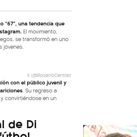
” o “67”, una tendencia que
nstagram.
El movimiento,
uegos, se transformó en uno
s jóvenes.
X (@RosarioCentral)
ón con el público juvenil y
ariciones
. Su regreso a
o y convirtiéndose en un
l de Di
fútbol