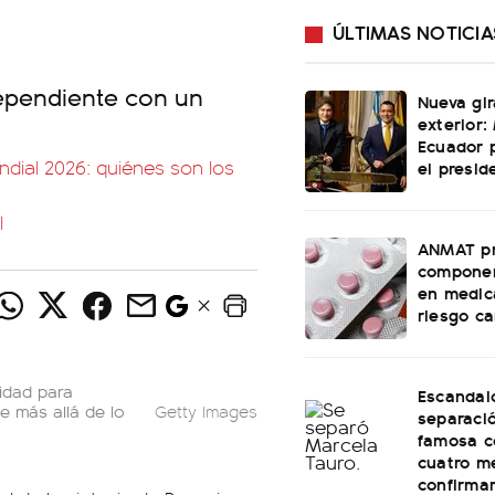
ÚLTIMAS NOTICIA
dependiente con un
Nueva gir
exterior: 
Ecuador 
undial 2026: quiénes son los
el presi
l
ANMAT pr
componen
en medic
riesgo c
idad para
Escandal
 más allá de lo
Getty Images
separaci
famosa c
cuatro m
confirma