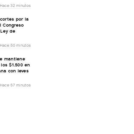
Hace 32 minutos
cortes por la
l Congreso
 Ley de
Hace 50 minutos
se mantiene
 los $1.500 en
na con leves
Hace 57 minutos