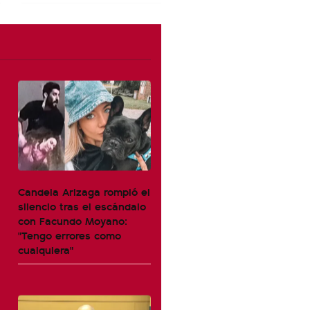
Candela Arizaga rompió el
silencio tras el escándalo
con Facundo Moyano:
"Tengo errores como
cualquiera"