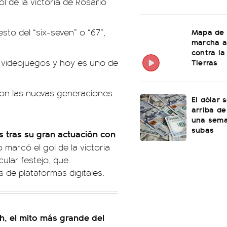
ol de la victoria de Rosario
Mapa de 
esto del “six-seven” o “67”,
marcha a
contra la
Tierras
 videojuegos y hoy es uno de
con las nuevas generaciones
El dólar 
arriba de
una sema
subas
es tras su gran actuación con
marcó el gol de la victoria
cular festejo, que
s de plataformas digitales.
ch, el mito más grande del