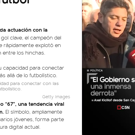
ada actuación con la
gol clave, el campeón del
ue rápidamente explotó en
 entre los hinchas.
cidad para conectar con las
bolístico.
Getty Images
 o “67”, una tendencia viral
m.
El símbolo, ampliamente
arios jóvenes, forma parte
ra digital actual.
01:05
01:29