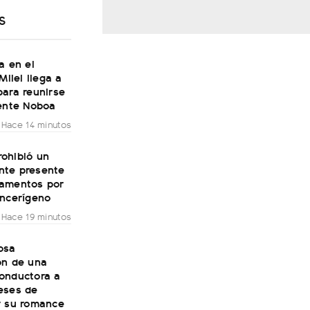
S
a en el
Milei llega a
para reunirse
dente Noboa
Hace 14 minutos
ohibió un
te presente
amentos por
ancerígeno
Hace 19 minutos
osa
ón de una
onductora a
eses de
r su romance