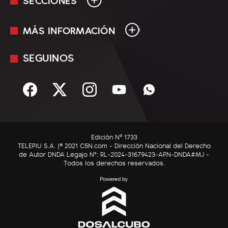
MÁS INFORMACIÓN
En Vivo
Minuto Uno
SEGUINOS
Mediakit
Política
Términos y condiciones
Sociedad
Rss
Economía
Enfoque
Edición Nº 1733
C5N Autos
TELEPIU S.A. |© 2021 C5N.com - Dirección Nacional del Derecho
de Autor DNDA Legajo N°: RL-2024-31679423-APN-DNDA#MJ -
RatingCero
Todos los derechos reservados.
Deportes
Lifestyle
Astrología