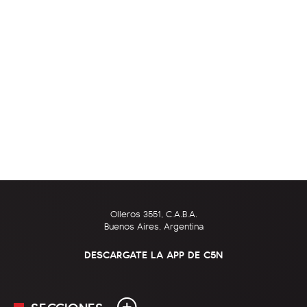
Olleros 3551, C.A.B.A.
Buenos Aires, Argentina
DESCARGATE LA APP DE C5N
SECCIONES