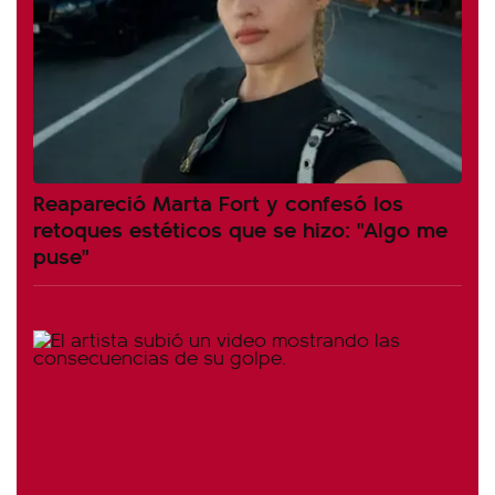
Reapareció Marta Fort y confesó los
retoques estéticos que se hizo: "Algo me
puse"