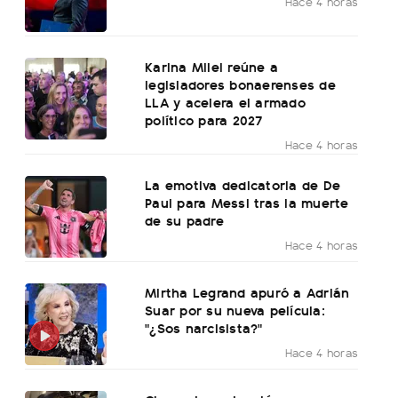
Hace 4 horas
Karina Milei reúne a
legisladores bonaerenses de
LLA y acelera el armado
político para 2027
Hace 4 horas
La emotiva dedicatoria de De
Paul para Messi tras la muerte
de su padre
Hace 4 horas
Mirtha Legrand apuró a Adrián
Suar por su nueva película:
"¿Sos narcisista?"
Hace 4 horas