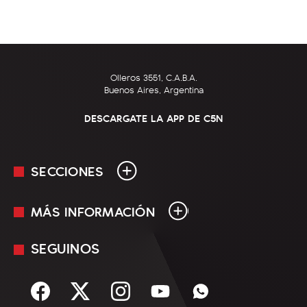
Olleros 3551, C.A.B.A.
Buenos Aires, Argentina
DESCARGATE LA APP DE C5N
SECCIONES
MÁS INFORMACIÓN
En Vivo
Minuto Uno
SEGUINOS
Mediakit
Política
Términos y condiciones
Sociedad
Rss