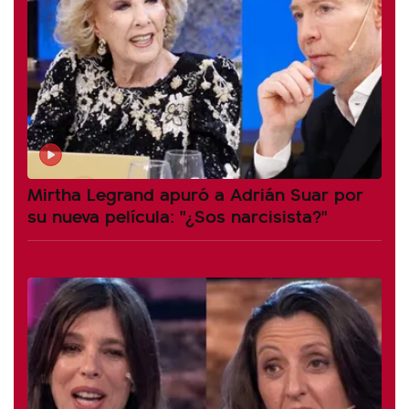
Mirtha Legrand apuró a Adrián Suar por
su nueva película: "¿Sos narcisista?"