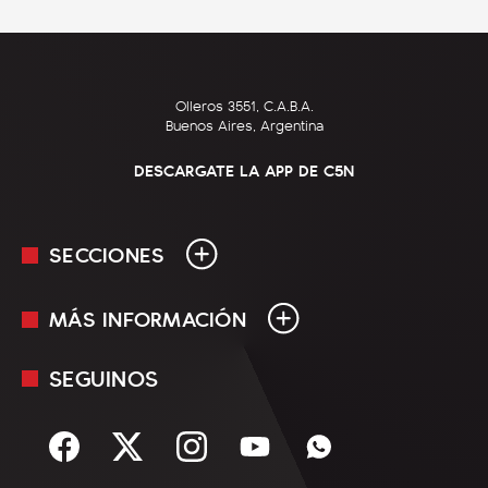
Olleros 3551, C.A.B.A.
Buenos Aires, Argentina
DESCARGATE LA APP DE C5N
SECCIONES
MÁS INFORMACIÓN
En Vivo
Minuto Uno
SEGUINOS
Mediakit
Política
Términos y condiciones
Sociedad
Rss
Economía