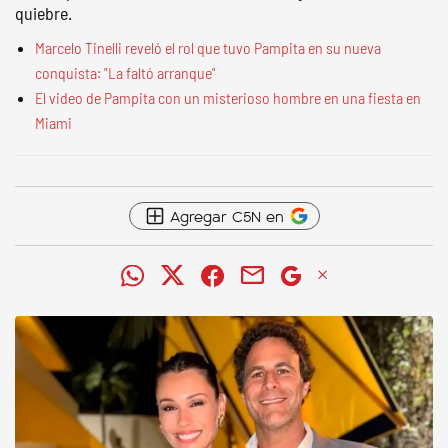
quiebre.
Marcelo Tinelli reveló el rol que tuvo Pampita en su nueva
conquista: "La faltó arranque"
El video de Pampita con un misterioso hombre en una fiesta en
Miami
Agregar C5N en