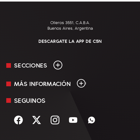
Olleros 3551, C.A.B.A.
Buenos Aires, Argentina
DESCARGATE LA APP DE C5N
SECCIONES
MÁS INFORMACIÓN
En Vivo
Minuto Uno
SEGUINOS
Mediakit
Política
Términos y condiciones
Sociedad
Rss
Economía