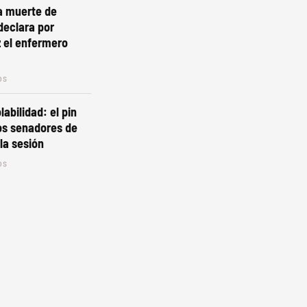
la muerte de
declara por
 el enfermero
os
labilidad: el pin
os senadores de
la sesión
os