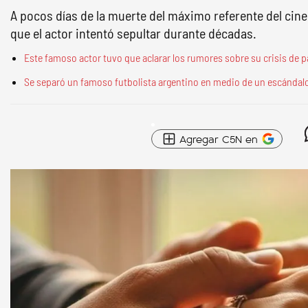
A pocos días de la muerte del máximo referente del cine 
que el actor intentó sepultar durante décadas.
Este famoso actor tuvo que aclarar los rumores sobre su crisis de pa
Se separó un famoso futbolista argentino en medio de un escándal
Agregar C5N en