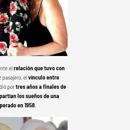
ente el
relación
que tuvo con
z pasajero, el
vínculo entre
dió por
tres años a finales de
artían los sueños de una
perado en 1958
.