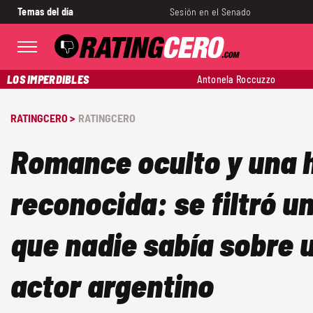
Temas del día
Sesión en el Senado
LOS IMPERDIBLES
Antonela Roccuzzo
RATINGCERO >
RATINGCERO
Romance oculto y una h
reconocida: se filtró un
que nadie sabía sobre 
actor argentino