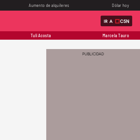
Aumento de alquileres
Dólar hoy
IR A
Tuli Acosta
Marcela Tauro