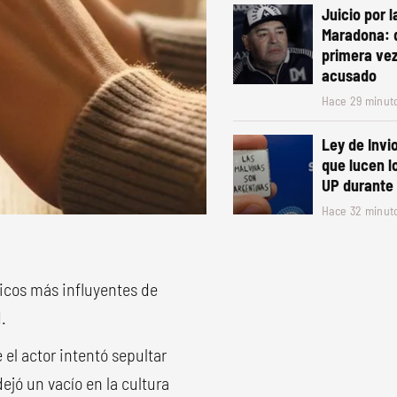
Juicio por 
Maradona: 
primera vez
acusado
Hace 29 minut
Ley de Invio
que lucen l
UP durante 
Hace 32 minut
ticos más influyentes de
.
 el actor intentó sepultar
ejó un vacío en la cultura