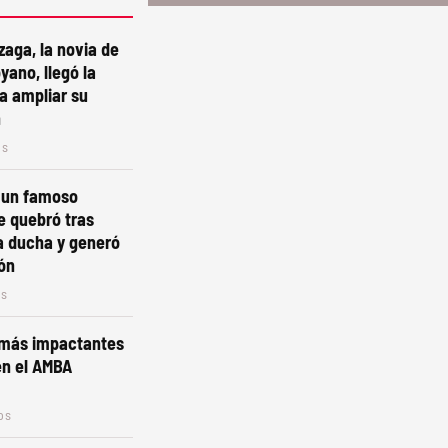
zaga, la novia de
ano, llegó la
ra ampliar su
n
os
 un famoso
e quebró tras
a ducha y generó
ón
os
 más impactantes
 en el AMBA
os