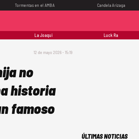
Tormentas en el AMBA
Candela Arizaga
La Joaqui
Luck Ra
12 de mayo 2026 - 15:19
ija no
a historia
un famoso
ÚLTIMAS NOTICIAS