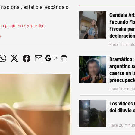
nacional, estalló el escándalo
Candela Ari
Facundo Moy
reja: quién es y qué dijo
Fiscalía pa
declaració
o
Hace 10 minut
Dramático:
argentino s
caerse en l
preocupaci
Hace 15 minut
Los videos
del diluvio
Hace 20 minut